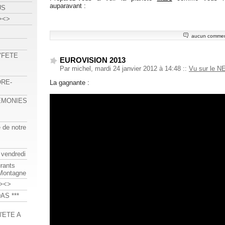
auparavant :
US
><>
aucun commen
 "FETE
EUROVISION 2013
Par michel, mardi 24 janvier 2012 à 14:48
::
Vu sur le N
ORE-
La gagnante :
REMONIES
e de notre
 vendredi
urants
-Montagne
><>
AS ***
'ETE A