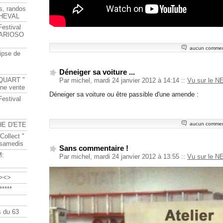
s, randos
HEVAL
Festival
s ARIOSO
aucun commen
ipse de
Déneiger sa voiture ...
QUART "
Par michel, mardi 24 janvier 2012 à 14:14
::
Vu sur le N
ine vente
Déneiger sa voiture ou être passible d'une amende :
Festival
HE D'ETE
aucun commen
Collect "
 samedis
Sans commentaire !
M:
Par michel, mardi 24 janvier 2012 à 13:55
::
Vu sur le N
><>
****
 du 63