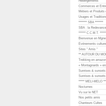
Hébergements
Commerces et Entr
Métiers et Produits 
Usages et Tradition
******* SBA *******
SBA : la Redevance 
****** C.C.M.T. *****
Bienvenue en Mgne-
Evénements culture
Sites " Amis "
** AUTOUR DU MO
Trekking en amazon
« Montagnards » en
Sunrises & sunset
Sunrises & sunset
***** MELI-MELO **
Nocturnes
Vu sur le NET
Nos petits amis
Chanteurs Cultes