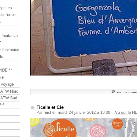
eprises
du Terroir
s
Incitative
*
Thiernoise
ls
NDE **
ie
 voyage
s ATW Nord
aucun commen
s ATW Sud
***
Ficelle et Cie
Par michel, mardi 24 janvier 2012 à 13:00
::
Vu sur le N