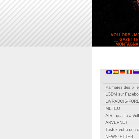
__ VOLLORE - 
__ GAZETTE
MONTAGNA
Palmarès des bille
LGDM sur Facebo
LIVRADOIS-FOR
METEO
AIR : qualité à Vol
ARVERNET
Testez votre conn
NEWSLETTER