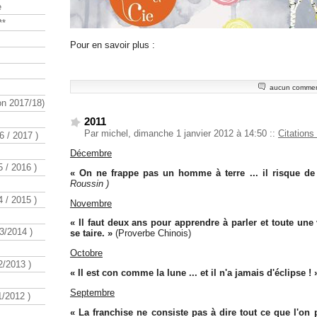
e
**
Pour en savoir plus :
aucun commen
n 2017/18)
2011
Par michel, dimanche 1 janvier 2012 à 14:50
::
Citations
 / 2017 )
Décembre
 / 2016 )
« On ne frappe pas un homme à terre ... il risque de 
Roussin )
 / 2015 )
Novembre
« Il faut deux ans pour apprendre à parler et toute une
3/2014 )
se taire. »
(Proverbe Chinois)
Octobre
/2013 )
« Il est con comme la lune ... et il n'a jamais d'éclipse ! 
Septembre
/2012 )
« La franchise ne consiste pas à dire tout ce que l'on