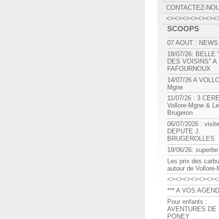
CONTACTEZ-NO
<><><><><><><
SCOOPS
07 AOUT : NEWS
18/07/26: BELLE
DES VOISINS" A
FAFOURNOUX
14/07/26 A VOLL
Mgne
11/07/26 : 3 CE
Vollore-Mgne & Le
Brugeron
06/07/2026 : visit
DEPUTE J.
BRUGEROLLES
19/06/26: superbe
Les prix des carb
autour de Vollore
<><><><><><><
*** A VOS AGEND
Pour enfants :
AVENTURES DE l
PONEY