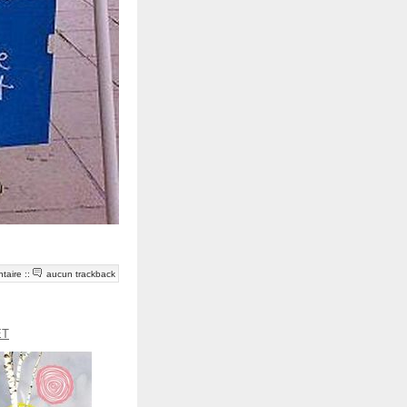
taire
::
aucun trackback
ET