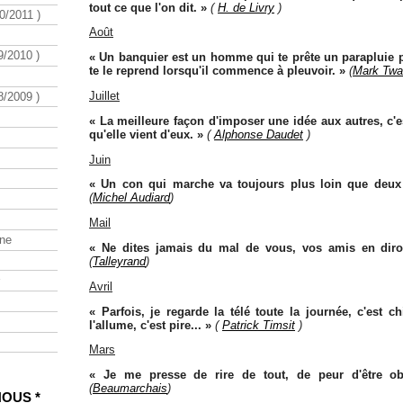
tout ce que l'on dit. »
(
H. de Livry
)
/2011 )
Août
/2010 )
« Un banquier est un homme qui te prête un parapluie 
te le reprend lorsqu'il commence à pleuvoir. »
(
Mark Twa
Juillet
/2009 )
« La meilleure façon d'imposer une idée aux autres, c'es
qu'elle vient d'eux. »
(
Alphonse Daudet
)
Juin
« Un con qui marche va toujours plus loin que deux i
(
Michel Audiard
)
Mail
ine
« Ne dites jamais du mal de vous, vos amis en diro
(
Talleyrand
)
Avril
« Parfois, je regarde la télé toute la journée, c'est c
l'allume, c'est pire... »
(
Patrick Timsit
)
Mars
« Je me presse de rire de tout, de peur d'être obl
(
Beaumarchais
)
NOUS *