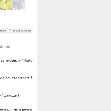
taire
::
aucun trackback
 du mois
se relever. »
( André
 vie pour apprendre à
»
( anonyme )
 pense, mais à penser