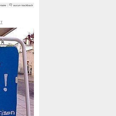
taire
::
aucun trackback
ET