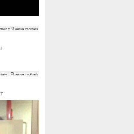
taire
::
aucun trackback
ET
taire
::
aucun trackback
ET