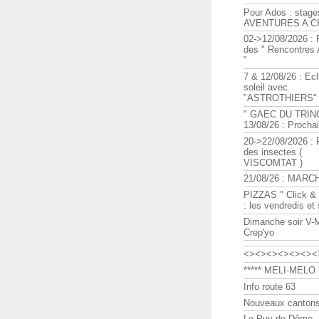
Pour Ados : stage
AVENTURES A C
02->12/08/2026 : 
des " Rencontre
"
7 & 12/08/26 : Ecl
soleil avec
"ASTROTHIERS"
" GAEC DU TRIN
13/08/26 : Procha
20->22/08/2026 : 
des insectes (
VISCOMTAT )
21/08/26 : MARC
PIZZAS " Click & 
: les vendredis et
Dimanche soir V-
Crep'yo
<><><><><><><
***** MELI-MELO *
Info route 63
Nouveaux cantons
Le Puy de Dôme