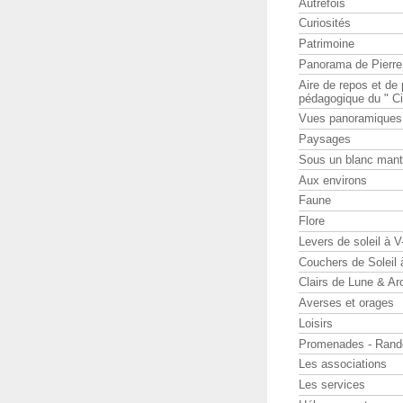
Autrefois
Curiosités
Patrimoine
Panorama de Pierr
Aire de repos et d
pédagogique du " Ci
Vues panoramiques
Paysages
Sous un blanc man
Aux environs
Faune
Flore
Levers de soleil à 
Couchers de Soleil
Clairs de Lune & Arc
Averses et orages
Loisirs
Promenades - Rand
Les associations
Les services