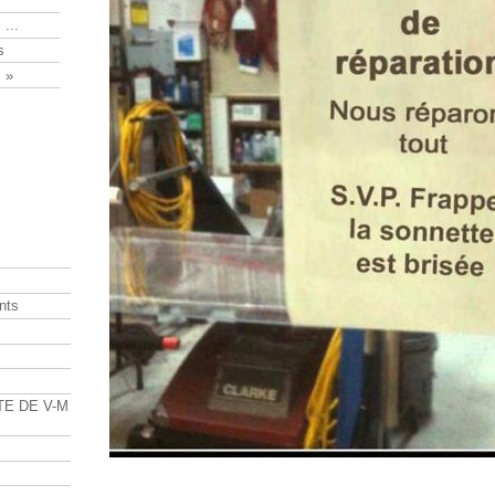
 ...
s
 »
nts
s
TE DE V-M