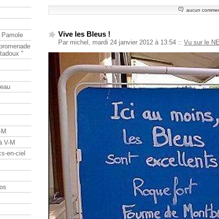
aucun commen
Vive les Bleus !
e Pamole
Par michel, mardi 24 janvier 2012 à 13:54
::
Vu sur le N
e promenade
tadoux "
teau
V-M
 à V-M
s-en-ciel
os