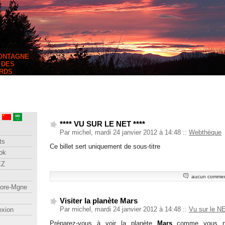
MONTAGNE
 DES
RDS
**** VU SUR LE NET ****
Par michel, mardi 24 janvier 2012 à 14:48
::
Webthèque
ts
Ce billet sert uniquement de sous-titre
ok
EZ
aucun commen
lore-Mgne
Visiter la planète Mars
Par michel, mardi 24 janvier 2012 à 14:48
::
Vu sur le N
exion
Préparez-vous à voir la planète
Mars
comme vous ne