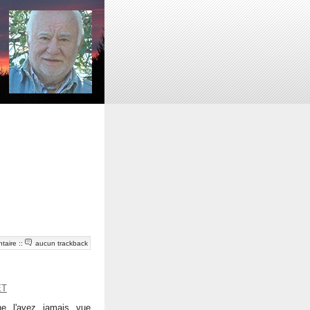
taire
::
aucun trackback
ET
 l'avez jamais vue