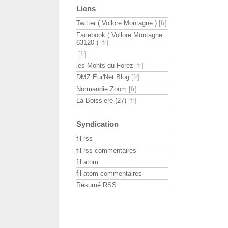
Liens
Twitter ( Vollore Montagne )
Facebook ( Vollore Montagne
63120 )
les Monts du Forez
DMZ Eur'Net Blog
Normandie Zoom
La Boissiere (27)
Syndication
fil rss
fil rss commentaires
fil atom
fil atom commentaires
Résumé RSS