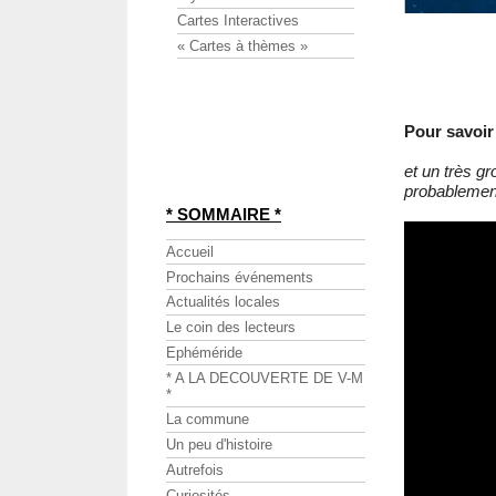
Cartes Interactives
« Cartes à thèmes »
Pour savoir 
et un très g
probablemen
* SOMMAIRE *
Accueil
Prochains événements
Actualités locales
Le coin des lecteurs
Ephéméride
* A LA DECOUVERTE DE V-M
*
La commune
Un peu d'histoire
Autrefois
Curiosités