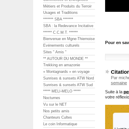
Métiers et Produits du Terroir
Usages et Traditions
******* SBA *******
SBA : la Redevance Incitative
****** C.C.M.T. ******
Bienvenue en Mgne-Thiernoise
Pour en sav
Evénements culturels
Sites " Amis "
** AUTOUR DU MONDE **
Trekking en amazonie
Citatio
« Montagnards » en voyage
Par mich
Sunrises & sunsets ATW Nord
semaine
Sunrises & sunsets ATW Sud
***** MELI-MELO *****
Suite à la
pe
votre réflex
Nocturnes
Vu sur le NET
Nos petits amis
Chanteurs Cultes
Le coin Informatique