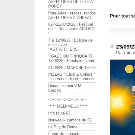
AVENTURES DE l'ETE A
PONEY
Pour Ados : stages, randos
Pour tout sa
AVENTURES A CHEVAL
02->12/08/2026 : Festival
des " Rencontres ARIOSO
"
7 & 12/08/26 : Eclipse de
soleil avec
23/09/2
"ASTROTHIERS"
Par mich
" GAEC DU TRINQUART "
13/08/26 : Prochaine vente
21/08/26 : MARCHE D'ETE
PIZZAS " Click & Collect "
: les vendredis et samedis
Dimanche soir V-M:
Crep'yo
<><><><><><><><>
***** MELI-MELO *****
Info route 63
Nouveaux cantons du 63
Le Puy de Dôme
If you like sunsets ...