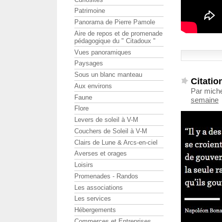
Patrimoine
Panorama de Pierre Pamole
Aire de repos et de promenade
pédagogique du " Citadoux "
Vues panoramiques
Paysages
Sous un blanc manteau
Citatio
Aux environs
Par miche
Faune
semaine
Flore
Levers de soleil à V-M
Couchers de Soleil à V-M
Clairs de Lune & Arcs-en-ciel
Averses et orages
Loisirs
Promenades - Randos
Les associations
Les services
Hébergements
Commerces et Entreprises