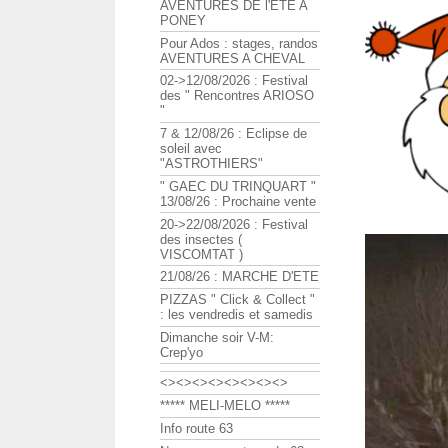
AVENTURES DE l'ETE A
PONEY
Pour Ados : stages, randos
AVENTURES A CHEVAL
02->12/08/2026 : Festival
des " Rencontres ARIOSO
"
7 & 12/08/26 : Eclipse de
soleil avec
"ASTROTHIERS"
" GAEC DU TRINQUART "
13/08/26 : Prochaine vente
20->22/08/2026 : Festival
des insectes (
VISCOMTAT )
21/08/26 : MARCHE D'ETE
PIZZAS " Click & Collect "
: les vendredis et samedis
Dimanche soir V-M:
Crep'yo
<><><><><><><><>
***** MELI-MELO *****
Info route 63