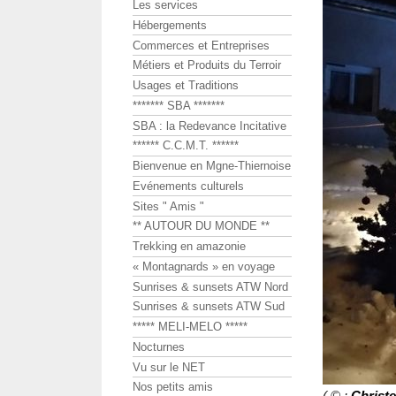
Les services
Hébergements
Commerces et Entreprises
Métiers et Produits du Terroir
Usages et Traditions
******* SBA *******
SBA : la Redevance Incitative
****** C.C.M.T. ******
Bienvenue en Mgne-Thiernoise
Evénements culturels
Sites " Amis "
** AUTOUR DU MONDE **
Trekking en amazonie
« Montagnards » en voyage
Sunrises & sunsets ATW Nord
Sunrises & sunsets ATW Sud
***** MELI-MELO *****
Nocturnes
Vu sur le NET
Nos petits amis
( © :
Christ