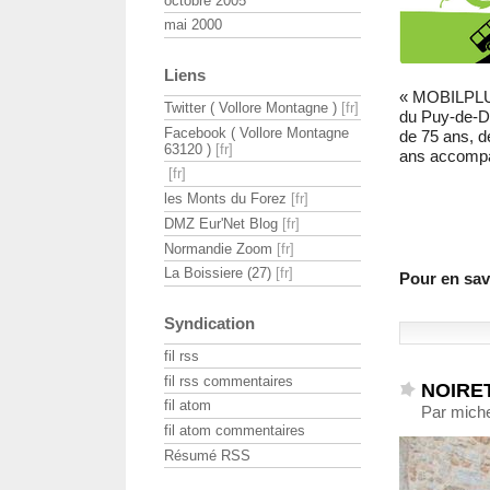
octobre 2005
mai 2000
Liens
« MOBILPLUS 
Twitter ( Vollore Montagne )
du Puy-de-Dô
Facebook ( Vollore Montagne
de 75 ans, d
63120 )
ans accompa
les Monts du Forez
DMZ Eur'Net Blog
Normandie Zoom
La Boissiere (27)
Pour en savo
Syndication
fil rss
fil rss commentaires
NOIRET
fil atom
Par mich
fil atom commentaires
Résumé RSS