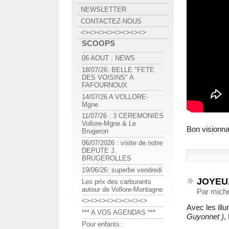
NEWSLETTER
CONTACTEZ-NOUS
<><><><><><><><>
SCOOPS
06 AOUT : NEWS
18/07/26: BELLE "FETE
DES VOISINS" A
FAFOURNOUX
14/07/26 A VOLLORE-
Mgne
11/07/26 : 3 CEREMONIES
Vollore-Mgne & Le
Bon visionn
Brugeron
06/07/2026 : visite de notre
DEPUTE J.
BRUGEROLLES
19/06/26: superbe vendredi
JOYEU
Les prix des carburants
autour de Vollore-Montagne
Par mich
<><><><><><><><>
Avec les ill
*** A VOS AGENDAS ***
Guyonnet )
,
Pour enfants :