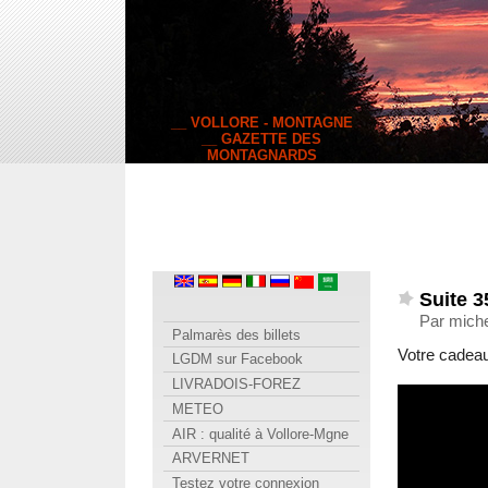
__ VOLLORE - MONTAGNE
__ GAZETTE DES
MONTAGNARDS
Suite 3
Par mich
Palmarès des billets
Votre cadeau 
LGDM sur Facebook
LIVRADOIS-FOREZ
METEO
AIR : qualité à Vollore-Mgne
ARVERNET
Testez votre connexion