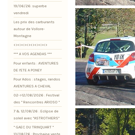
19/06/26: superbe
vendredi
Les prix des carburants
autour de Vollore-
Montagne
<><><><><><><><>
*** A VOS AGENDAS ***
Pour enfants : AVENTURES
DE l'ETE A PONEY
Pour Ados : stages, randos
AVENTURES A CHEVAL
02->12/08/2026 : Festival
des " Rencontres ARIOSO "
7 & 12/08/26 : Eclipse de
soleil avec "ASTROTHIERS"
" GAEC DU TRINQUART "
13/08/26 : Prochaine vente