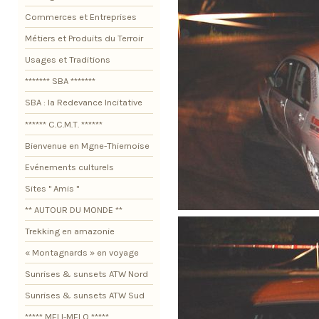
Commerces et Entreprises
Métiers et Produits du Terroir
Usages et Traditions
******* SBA *******
SBA : la Redevance Incitative
****** C.C.M.T. ******
Bienvenue en Mgne-Thiernoise
Evénements culturels
Sites " Amis "
** AUTOUR DU MONDE **
Trekking en amazonie
« Montagnards » en voyage
Sunrises & sunsets ATW Nord
Sunrises & sunsets ATW Sud
***** MELI-MELO *****