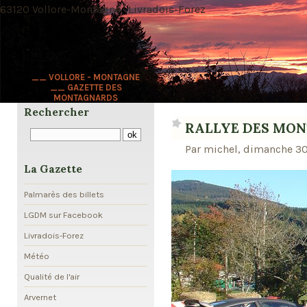
63120 Vollore-Montagne · Livradois-Forez
__ VOLLORE - MONTAGNE
__ GAZETTE DES
MONTAGNARDS
Rechercher
RALLYE DES MONTS
Par michel, dimanche 30
La Gazette
Palmarès des billets
LGDM sur Facebook
Livradois-Forez
Météo
Qualité de l'air
Arvernet