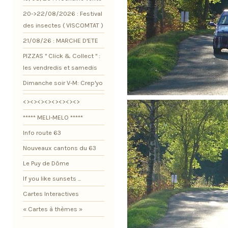
20->22/08/2026 : Festival
des insectes ( VISCOMTAT )
21/08/26 : MARCHE D'ETE
PIZZAS " Click & Collect " :
les vendredis et samedis
Dimanche soir V-M: Crep'yo
<><><><><><><><>
***** MELI-MELO *****
Info route 63
Nouveaux cantons du 63
Le Puy de Dôme
If you like sunsets ...
Cartes Interactives
« Cartes à thèmes »