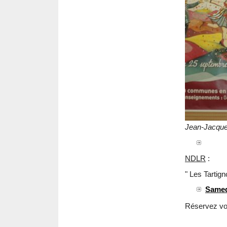
Jean-Jacqu
NDLR
:
" Les Tartign
Samed
Réservez vot