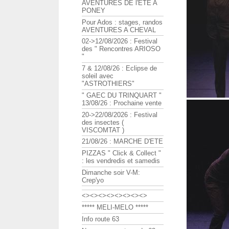
AVENTURES DE l'ETE A
PONEY
Pour Ados : stages, randos
AVENTURES A CHEVAL
02->12/08/2026 : Festival
des " Rencontres ARIOSO
"
7 & 12/08/26 : Eclipse de
soleil avec
"ASTROTHIERS"
" GAEC DU TRINQUART "
13/08/26 : Prochaine vente
20->22/08/2026 : Festival
des insectes (
VISCOMTAT )
21/08/26 : MARCHE D'ETE
PIZZAS " Click & Collect "
: les vendredis et samedis
Dimanche soir V-M:
Crep'yo
<><><><><><><><>
***** MELI-MELO *****
Info route 63