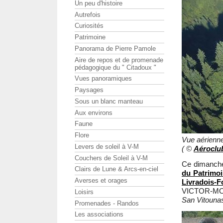
Un peu d'histoire
Autrefois
Curiosités
Patrimoine
Panorama de Pierre Pamole
Aire de repos et de promenade
pédagogique du " Citadoux "
Vues panoramiques
Paysages
Sous un blanc manteau
Aux environs
Faune
Flore
Vue aérienn
Levers de soleil à V-M
( ©
Aéroclu
Couchers de Soleil à V-M
Ce dimanche
Clairs de Lune & Arcs-en-ciel
du Patrimo
Averses et orages
Livradois-F
VICTOR-MONT
Loisirs
San Vitounas
Promenades - Randos
Les associations