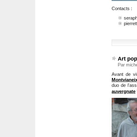
Contacts :
serap
pierre
Art pop
Par miche
Avant de vis
Montvianei
duo de l'ass
auvergnate