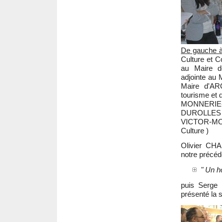
De gauche à
Culture et 
au Maire 
adjointe a
Maire d'AR
tourisme et 
MONNERIE
DUROLLES e
VICTOR-MON
Culture )
Olivier CHA
notre précéd
" Un h
puis Serge 
présenté la 