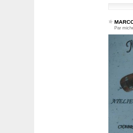
MARC
Par miche