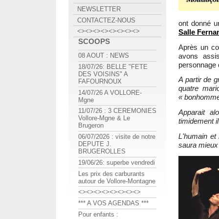
NEWSLETTER
CONTACTEZ-NOUS
ont donné u
<><><><><><><><>
Salle Ferna
SCOOPS
Après un co
avons assi
08 AOUT : NEWS
personnage 
18/07/26: BELLE "FETE
DES VOISINS" A
A partir de 
FAFOURNOUX
quatre mari
14/07/26 A VOLLORE-
« bonhomme
Mgne
11/07/26 : 3 CEREMONIES
Apparait al
Vollore-Mgne & Le
timidement i
Brugeron
L'humain et 
06/07/2026 : visite de notre
DEPUTE J.
saura mieux 
BRUGEROLLES
19/06/26: superbe vendredi
Les prix des carburants
autour de Vollore-Montagne
<><><><><><><><>
*** A VOS AGENDAS ***
Pour enfants :