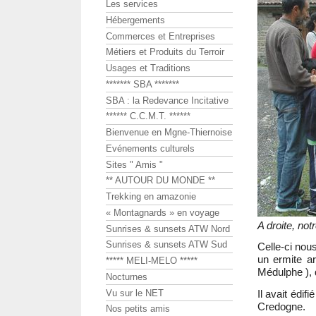
Les services
Hébergements
Commerces et Entreprises
Métiers et Produits du Terroir
Usages et Traditions
******* SBA *******
SBA : la Redevance Incitative
****** C.C.M.T. ******
Bienvenue en Mgne-Thiernoise
Evénements culturels
Sites " Amis "
** AUTOUR DU MONDE **
Trekking en amazonie
« Montagnards » en voyage
A droite, not
Sunrises & sunsets ATW Nord
Sunrises & sunsets ATW Sud
Celle-ci nou
un ermite a
***** MELI-MELO *****
Médulphe ), 
Nocturnes
Vu sur le NET
Il avait édif
Credogne.
Nos petits amis