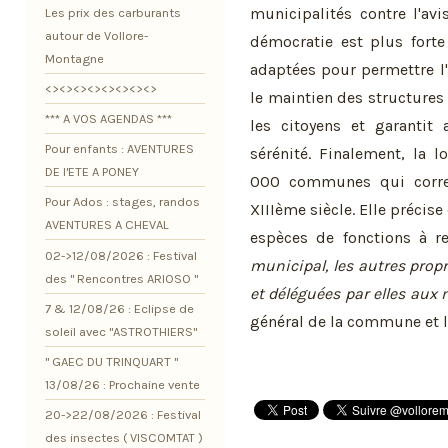
municipalités contre l'av
Les prix des carburants
autour de Vollore-
démocratie est plus for
Montagne
adaptées pour permettre l
<><><><><><><><>
le maintien des structures
*** A VOS AGENDAS ***
les citoyens et garantit
Pour enfants : AVENTURES
sérénité. Finalement, la 
DE l'ETE A PONEY
000 communes qui corre
Pour Ados : stages, randos
XIIIème siècle. Elle préci
AVENTURES A CHEVAL
espèces de fonctions à r
02->12/08/2026 : Festival
municipal, les autres propr
des " Rencontres ARIOSO "
et déléguées par elles aux 
7 & 12/08/26 : Eclipse de
général de la commune et l
soleil avec "ASTROTHIERS"
" GAEC DU TRINQUART "
13/08/26 : Prochaine vente
20->22/08/2026 : Festival
des insectes ( VISCOMTAT )