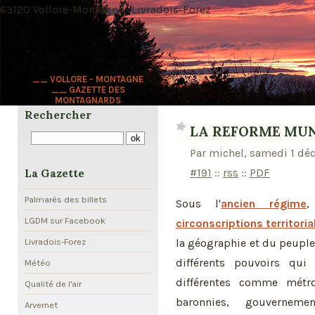
63120 Vollore-Montagne · Livradois-Forez
__ VOLLORE - MONTAGNE
__ GAZETTE DES
MONTAGNARDS
Rechercher
LA REFORME MUN
Par michel, samedi 1 dé
#191
::
rss
::
PDF
La Gazette
Palmarès des billets
Sous l'
ancien régime
,
LGDM sur Facebook
circonscriptions territoria
la géographie et du peuplem
Livradois-Forez
différents pouvoirs qui 
Météo
différentes comme métro
Qualité de l'air
baronnies, gouvernement
Arvernet