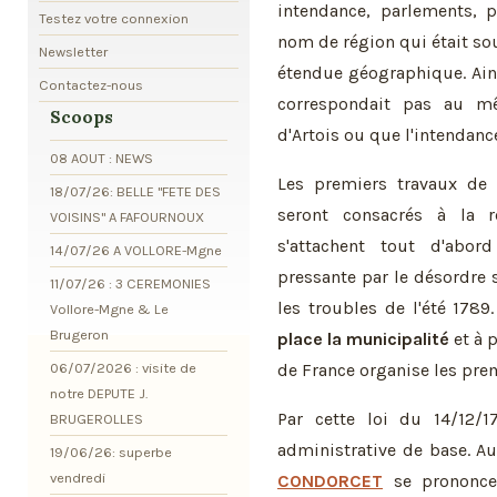
intendance, parlements, pa
Testez votre connexion
nom de région qui était s
Newsletter
étendue géographique. Ains
Contactez-nous
correspondait pas au mê
Scoops
d'Artois ou que l'intendance
08 AOUT : NEWS
Les premiers travaux de 
18/07/26: BELLE "FETE DES
seront consacrés à la r
VOISINS" A FAFOURNOUX
s'attachent tout d'abor
14/07/26 A VOLLORE-Mgne
pressante par le désordre
11/07/26 : 3 CEREMONIES
les troubles de l'été 1789
Vollore-Mgne & Le
Brugeron
place la municipalité
et à 
06/07/2026 : visite de
de France organise les prem
notre DEPUTE J.
Par cette loi du 14/12/
BRUGEROLLES
administrative de base. A
19/06/26: superbe
vendredi
CONDORCET
se prononce