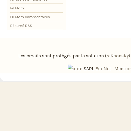
Fil Atom
Fil Atom commentaires
Résumé RSS
Les emails sont protégés par la solution (
raKoonsKy
SARL
Eur'Net
·
Mention