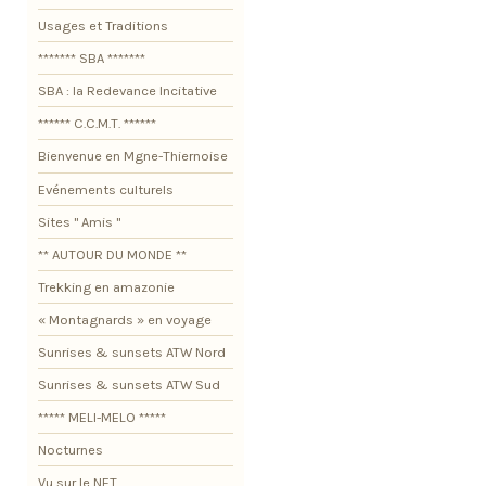
Usages et Traditions
******* SBA *******
SBA : la Redevance Incitative
****** C.C.M.T. ******
Bienvenue en Mgne-Thiernoise
Evénements culturels
Sites " Amis "
** AUTOUR DU MONDE **
Trekking en amazonie
« Montagnards » en voyage
Sunrises & sunsets ATW Nord
Sunrises & sunsets ATW Sud
***** MELI-MELO *****
Nocturnes
Vu sur le NET