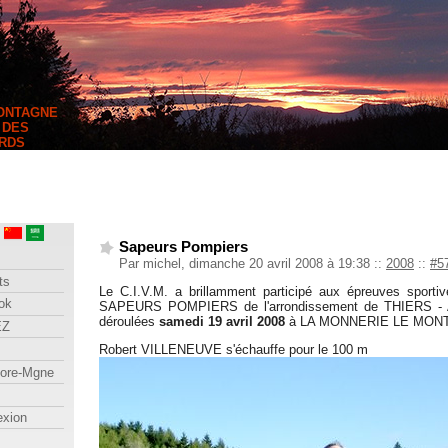
MONTAGNE
 DES
RDS
Sapeurs Pompiers
Par michel, dimanche 20 avril 2008 à 19:38
::
2008
::
#5
ts
Le C.I.V.M. a brillamment participé aux épreuves sporti
ok
SAPEURS POMPIERS de l'arrondissement de THIERS - 
déroulées
samedi 19 avril 2008
à LA MONNERIE LE MONT
EZ
Robert VILLENEUVE s'échauffe pour le 100 m
lore-Mgne
exion