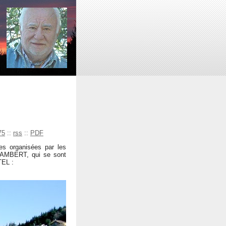
75
::
rss
::
PDF
ves organisées par les
AMBERT, qui se sont
EL :