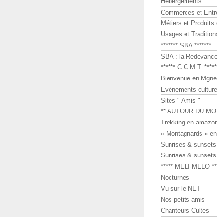
Hébergements
Commerces et Entr
Métiers et Produits 
Usages et Tradition
******* SBA *******
SBA : la Redevance 
****** C.C.M.T. *****
Bienvenue en Mgne-
Evénements culture
Sites " Amis "
** AUTOUR DU MO
Trekking en amazon
« Montagnards » en
Sunrises & sunset
Sunrises & sunset
***** MELI-MELO **
Nocturnes
Vu sur le NET
Nos petits amis
Chanteurs Cultes