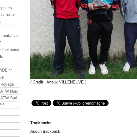
eprises
du Terroir
s
Incitative
*
Thiernoise
ls
NDE **
ie
( Crédit : Anouk VILLENEUVE )
 voyage
s ATW Nord
s ATW Sud
***
Trackbacks
Aucun trackback.