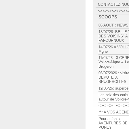
CONTACTEZ-NO
<><><><><><><
SCOOPS
06 AOUT : NEWS
18/07/26: BELLE
DES VOISINS" A
FAFOURNOUX
14/07/26 A VOLL
Mgne
11/07/26 : 3 CE
Vollore-Mgne & Le
Brugeron
06/07/2026 : visit
DEPUTE J.
BRUGEROLLES
19/06/26: superbe
Les prix des carb
autour de Vollore
<><><><><><><
*** A VOS AGEND
Pour enfants :
AVENTURES DE l
PONEY