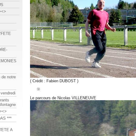
US
><>
 "FETE
ORE-
REMONIES
e de notre
( Crédit : Fabien DUBOST )
 vendredi
Le parcours de Nicolas VILLENEUVE
urants
-Montagne
><>
AS ***
'ETE A