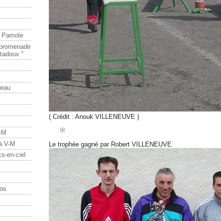
e Pamole
e promenade
tadoux "
teau
( Crédit : Anouk VILLENEUVE )
V-M
 à V-M
Le trophée gagné par Robert VILLENEUVE
s-en-ciel
os