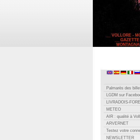
__ VOLLORE - 
__ GAZETTE
MONTAGNA
Palmarès des bille
LGDM sur Facebo
LIVRADOIS-FOR
METEO
AIR : qualité à Vol
ARVERNET
Testez votre conn
NEWSLETTER