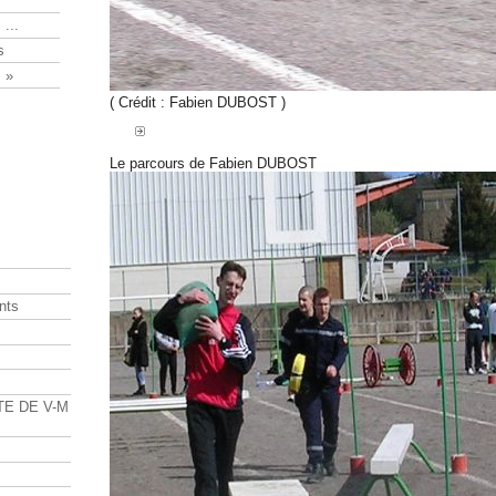
 ...
s
 »
( Crédit : Fabien DUBOST )
Le parcours de Fabien DUBOST
nts
s
TE DE V-M