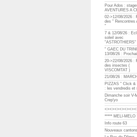
Pour Ados : stage
AVENTURES A C
02->12/08/2026 : 
des " Rencontre
"
7 & 12/08/26 : Ecl
soleil avec
"ASTROTHIERS"
" GAEC DU TRIN
13/08/26 : Procha
20->22/08/2026 : 
des insectes (
VISCOMTAT )
21/08/26 : MARC
PIZZAS " Click & 
: les vendredis et
Dimanche soir V-
Crep'yo
<><><><><><><
***** MELI-MELO *
Info route 63
Nouveaux cantons
Le Puy de Dôme