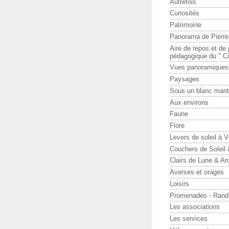
Autrefois
Curiosités
Patrimoine
Panorama de Pierr
Aire de repos et d
pédagogique du " Ci
Vues panoramiques
Paysages
Sous un blanc man
Aux environs
Faune
Flore
Levers de soleil à 
Couchers de Soleil
Clairs de Lune & Arc
Averses et orages
Loisirs
Promenades - Rand
Les associations
Les services