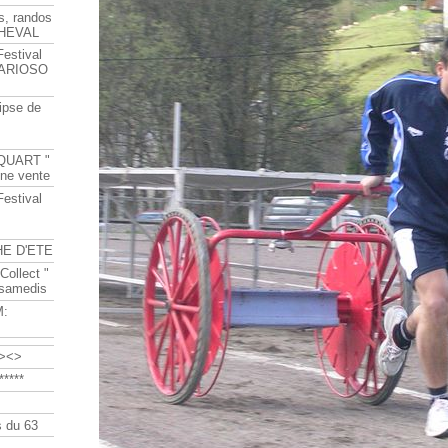
s, randos
HEVAL
Festival
s ARIOSO
ipse de
QUART "
ine vente
Festival
HE D'ETE
Collect "
 samedis
M:
><>
****
 du 63