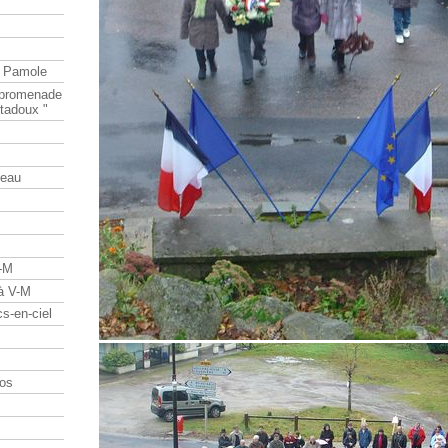
e Pamole
e promenade
tadoux "
teau
V-M
 à V-M
s-en-ciel
os