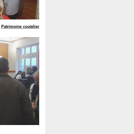
"
Patrimoine coutelier