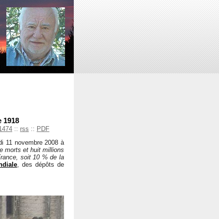
e 1918
1474
::
rss
::
PDF
di 11 novembre 2008 à
e morts et huit millions
France, soit 10 % de la
ndiale
, des dépôts de