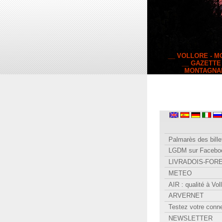
__ VOLLORE - 
__ GAZETTE
MONTAGNA
Palmarès des bille
LGDM sur Facebo
LIVRADOIS-FOR
METEO
AIR : qualité à Vol
ARVERNET
Testez votre conn
NEWSLETTER