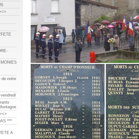
US
><>
 "FETE
ORE-
REMONIES
e de notre
 vendredi
urants
-Montagne
><>
AS ***
'ETE A