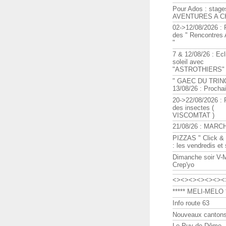
Pour Ados : stage
AVENTURES A C
02->12/08/2026 : 
des " Rencontre
"
7 & 12/08/26 : Ecl
soleil avec
"ASTROTHIERS"
" GAEC DU TRIN
13/08/26 : Procha
20->22/08/2026 : 
des insectes (
VISCOMTAT )
21/08/26 : MARC
PIZZAS " Click & 
: les vendredis et
Dimanche soir V-
Crep'yo
<><><><><><><
***** MELI-MELO *
Info route 63
Nouveaux cantons
Le Puy de Dôme