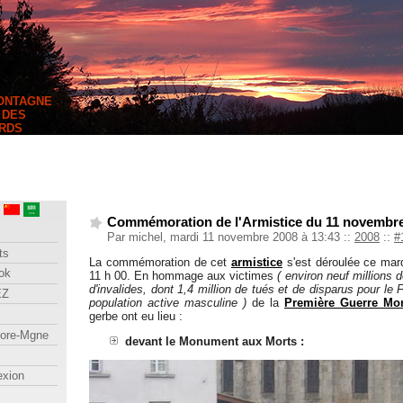
MONTAGNE
 DES
RDS
Commémoration de l'Armistice du 11 novembr
Par michel, mardi 11 novembre 2008 à 13:43
::
2008
::
#
ts
La commémoration de cet
armistice
s'est déroulée ce mar
ok
11 h 00. En hommage aux victimes
( environ neuf millions d
d'invalides, dont 1,4 million de tués et de disparus pour le 
EZ
population active masculine )
de la
Première Guerre Mo
gerbe ont eu lieu :
lore-Mgne
devant le Monument aux Morts :
exion