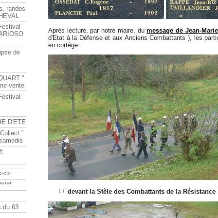
s, randos
HEVAL
Festival
Après lecture, par notre maire, du
message de Jean-Mari
s ARIOSO
d'Etat à la Défense et aux Anciens Combattants ), les part
en cortège :
ipse de
QUART "
ine vente
Festival
HE D'ETE
Collect "
 samedis
M:
><>
****
devant la Stèle des Combattants de la Résistance 
 du 63