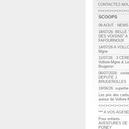
CONTACTEZ-NO
<><><><><><><
SCOOPS
08 AOUT : NEWS
18/07/26: BELLE
DES VOISINS" A
FAFOURNOUX
14/07/26 A VOLL
Mgne
11/07/26 : 3 CE
Vollore-Mgne & Le
Brugeron
06/07/2026 : visit
DEPUTE J.
BRUGEROLLES
19/06/26: superbe
Les prix des carb
autour de Vollore
<><><><><><><
*** A VOS AGEND
Pour enfants :
AVENTURES DE l
PONEY