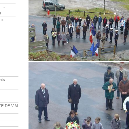
 ...
s
 »
nts
s
TE DE V-M