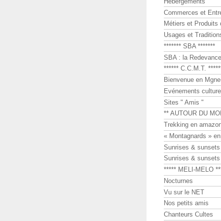
Hébergements
Commerces et Entr
Métiers et Produits 
Usages et Tradition
******* SBA *******
SBA : la Redevance 
****** C.C.M.T. *****
Bienvenue en Mgne-
Evénements culture
Sites " Amis "
** AUTOUR DU MO
Trekking en amazon
« Montagnards » en
Sunrises & sunset
Sunrises & sunset
***** MELI-MELO **
Nocturnes
Vu sur le NET
Nos petits amis
Chanteurs Cultes