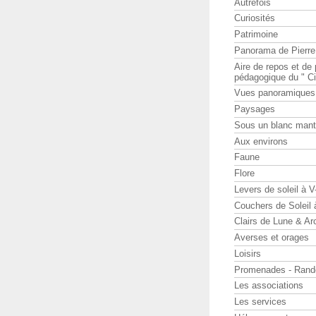
Autrefois
Curiosités
Patrimoine
Panorama de Pierr
Aire de repos et d
pédagogique du " Ci
Vues panoramiques
Paysages
Sous un blanc man
Aux environs
Faune
Flore
Levers de soleil à 
Couchers de Soleil
Clairs de Lune & Arc
Averses et orages
Loisirs
Promenades - Rand
Les associations
Les services