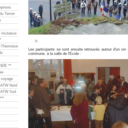
eprises
du Terroir
s
Incitative
*
Thiernoise
Les participants se sont ensuite retrouvés autour d'un vin d
ls
commune, à la salle de l'Ecole :
NDE **
ie
 voyage
s ATW Nord
s ATW Sud
***