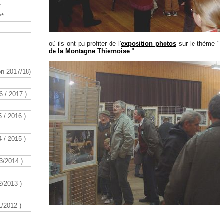
e
**
où ils ont pu profiter de l'
exposition photos
sur le thème 
de la Montagne Thiernoise
" :
n 2017/18)
 / 2017 )
 / 2016 )
 / 2015 )
3/2014 )
/2013 )
/2012 )