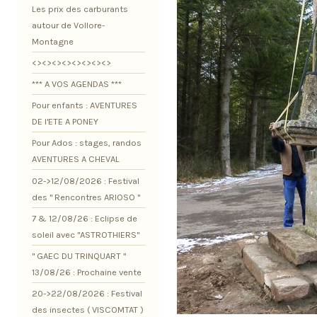
Les prix des carburants
autour de Vollore-
Montagne
<><><><><><><><>
*** A VOS AGENDAS ***
Pour enfants : AVENTURES
DE l'ETE A PONEY
Pour Ados : stages, randos
AVENTURES A CHEVAL
02->12/08/2026 : Festival
des " Rencontres ARIOSO "
7 & 12/08/26 : Eclipse de
soleil avec "ASTROTHIERS"
" GAEC DU TRINQUART "
13/08/26 : Prochaine vente
20->22/08/2026 : Festival
des insectes ( VISCOMTAT )