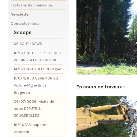
Testez votre connexion
Newsletter
Contactez-nous
Scoops
08 AOUT : NEWS
18/07/26: BELLE "FETE DES
VOISINS" A FAFOURNOUX
14/07/26 A VOLLORE-Mgne
11/07/26 : 3 CEREMONIES
Vollore-Mgne & Le
En cours de travaux :
Brugeron
06/07/2026 : visite de
notre DEPUTE J.
BRUGEROLLES
19/06/26: superbe
vendredi