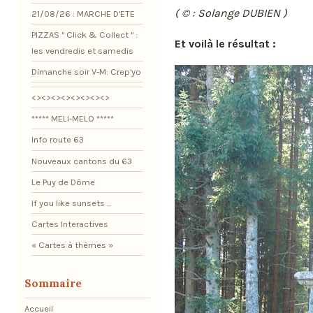
( © : Solange DUBIEN )
21/08/26 : MARCHE D'ETE
PIZZAS " Click & Collect " :
Et voilà le résultat :
les vendredis et samedis
Dimanche soir V-M: Crep'yo
<><><><><><><><>
***** MELI-MELO *****
Info route 63
Nouveaux cantons du 63
Le Puy de Dôme
If you like sunsets ...
Cartes Interactives
« Cartes à thèmes »
Sommaire
Accueil