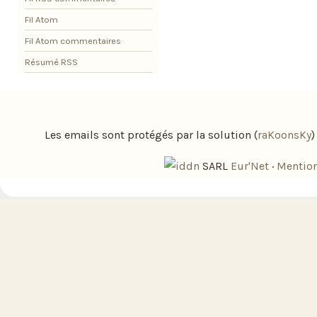
Fil Atom
Fil Atom commentaires
Résumé RSS
Les emails sont protégés par la solution (
raKoonsKy
SARL
Eur'Net
·
Mention