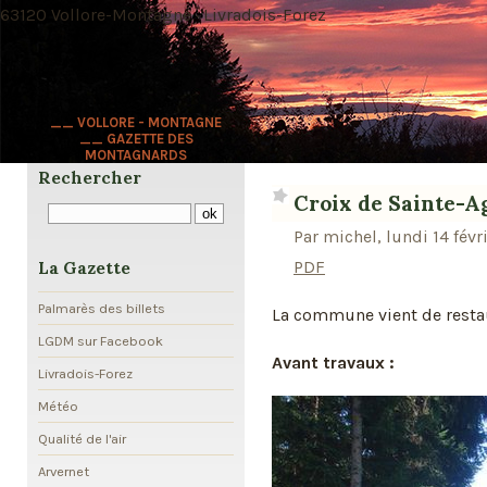
63120 Vollore-Montagne · Livradois-Forez
__ VOLLORE - MONTAGNE
__ GAZETTE DES
MONTAGNARDS
Rechercher
Croix de Sainte-A
Par michel, lundi 14 févr
PDF
La Gazette
Palmarès des billets
La commune vient de resta
LGDM sur Facebook
Avant travaux :
Livradois-Forez
Météo
Qualité de l'air
Arvernet