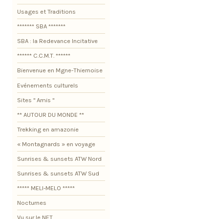
Usages et Traditions
******* SBA *******
SBA : la Redevance Incitative
****** C.C.M.T. ******
Bienvenue en Mgne-Thiernoise
Evénements culturels
Sites " Amis "
** AUTOUR DU MONDE **
Trekking en amazonie
« Montagnards » en voyage
Sunrises & sunsets ATW Nord
Sunrises & sunsets ATW Sud
***** MELI-MELO *****
Nocturnes
Vu sur le NET