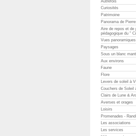
Autrefois
Curiosités
Patrimoine
Panorama de Pierr
Aire de repos et d
pédagogique du " Ci
Vues panoramiques
Paysages
Sous un blanc man
Aux environs
Faune
Flore
Levers de soleil à 
Couchers de Soleil
Clairs de Lune & Arc
Averses et orages
Loisirs
Promenades - Rand
Les associations
Les services