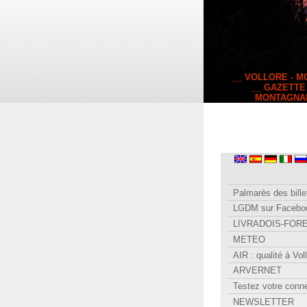
__ VOLLORE - 
__ GAZETTE
MONTAGNA
Palmarès des bille
LGDM sur Facebo
LIVRADOIS-FOR
METEO
AIR : qualité à Vol
ARVERNET
Testez votre conn
NEWSLETTER