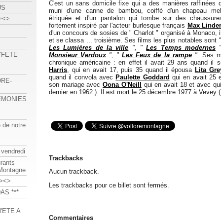
C'est un sans domicile fixe qui a des manières raffinées 
US
muni d'une canne de bambou, coiffé d'un chapeau mel
étriquée et d'un pantalon qui tombe sur des chaussures
><>
fortement inspiré par l'acteur burlesque français
Max Linde
d'un concours de sosies de " Charlot " organisé à Monaco, i
et se classa ... troisième. Ses films les plus notables sont
Les Lumières de la ville
", "
Les Temps modernes
"
 "FETE
Monsieur Verdoux
", "
Les Feux de la rampe
"
. Ses m
chronique américaine : en effet il avait 29 ans quand il
Harris
, qui en avait 17, puis 35 quand il épousa
Lita Gre
quand il convola avec
Paulette Goddard
qui en avait 25 e
ORE-
son mariage avec
Oona O'Neill
qui en avait 18 et avec qui 
dernier en 1962 ). Il est mort le 25 décembre 1977 à Vevey ( 
REMONIES
e de notre
 vendredi
Trackbacks
urants
-Montagne
Aucun trackback.
><>
Les trackbacks pour ce billet sont fermés.
AS ***
'ETE A
Commentaires