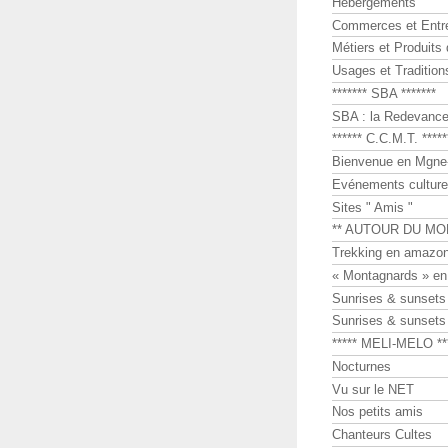
Hébergements
Commerces et Entr
Métiers et Produits 
Usages et Tradition
******* SBA *******
SBA : la Redevance 
****** C.C.M.T. *****
Bienvenue en Mgne-
Evénements culture
Sites " Amis "
** AUTOUR DU MO
Trekking en amazon
« Montagnards » en
Sunrises & sunset
Sunrises & sunset
***** MELI-MELO **
Nocturnes
Vu sur le NET
Nos petits amis
Chanteurs Cultes