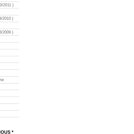
/2011 )
/2010 )
/2009 )
ine
NOUS *