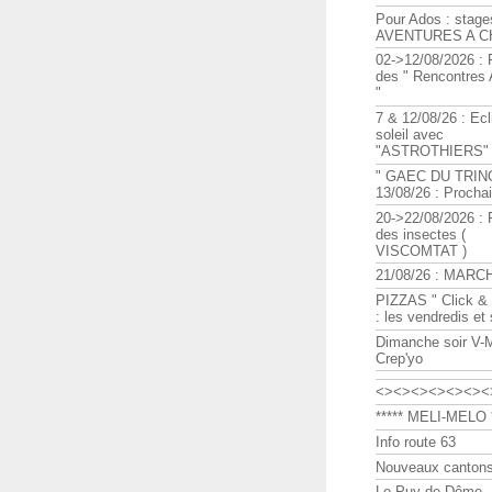
Pour Ados : stage
AVENTURES A C
02->12/08/2026 : 
des " Rencontre
"
7 & 12/08/26 : Ecl
soleil avec
"ASTROTHIERS"
" GAEC DU TRIN
13/08/26 : Procha
20->22/08/2026 : 
des insectes (
VISCOMTAT )
21/08/26 : MARC
PIZZAS " Click & 
: les vendredis et
Dimanche soir V-
Crep'yo
<><><><><><><
***** MELI-MELO *
Info route 63
Nouveaux cantons
Le Puy de Dôme