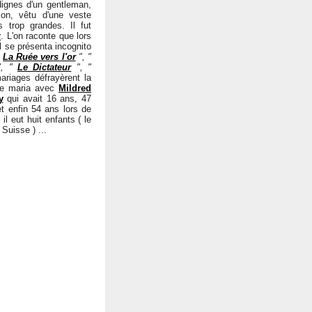
dignes d'un gentleman,
on, vêtu d'une veste
 trop grandes. Il fut
r
. L'on raconte que lors
l se présenta incognito
"
La Ruée vers l'or
", "
, "
Le Dictateur
", "
ariages défrayèrent la
 se maria avec
Mildred
y
qui avait 16 ans, 47
t enfin 54 ans lors de
il eut huit enfants ( le
Suisse ) ...