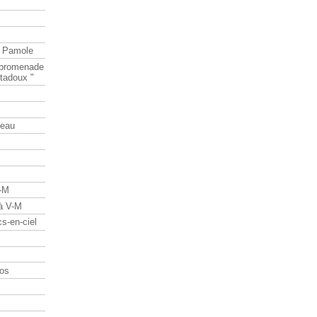
e Pamole
e promenade
tadoux "
teau
V-M
 à V-M
s-en-ciel
os