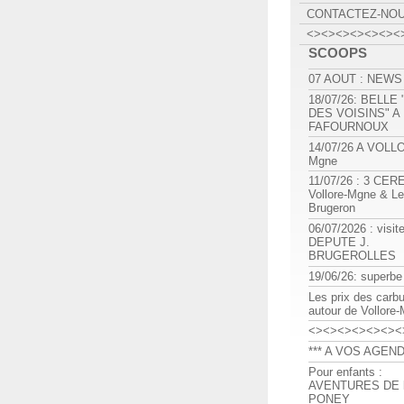
CONTACTEZ-NO
<><><><><><><
SCOOPS
07 AOUT : NEWS
18/07/26: BELLE
DES VOISINS" A
FAFOURNOUX
14/07/26 A VOLL
Mgne
11/07/26 : 3 CE
Vollore-Mgne & Le
Brugeron
06/07/2026 : visit
DEPUTE J.
BRUGEROLLES
19/06/26: superbe
Les prix des carb
autour de Vollore
<><><><><><><
*** A VOS AGEND
Pour enfants :
AVENTURES DE l
PONEY