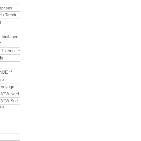
eprises
du Terroir
s
Incitative
*
Thiernoise
ls
NDE **
ie
 voyage
s ATW Nord
s ATW Sud
***