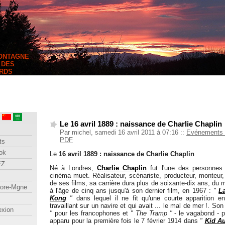
MONTAGNE
 DES
RDS
Le 16 avril 1889 : naissance de Charlie Chaplin
Par michel, samedi 16 avril 2011 à 07:16
::
Evénements 
PDF
ts
ok
Le
16 avril 1889 : naissance de Charlie Chaplin
EZ
Né à Londres,
Charlie Chaplin
fut l'une des personnes 
cinéma muet. Réalisateur, scénariste, producteur, monteu
de ses films, sa carrière dura plus de soixante-dix ans, du m
lore-Mgne
à l'âge de cinq ans jusqu'à son dernier film, en 1967 :
"
L
Kong
"
dans lequel il ne fit qu'une courte apparition e
travaillant sur un navire et qui avait ... le mal de mer !. S
exion
"
pour les francophones et
" The Tramp "
- le vagabond - p
apparu pour la première fois le 7 février 1914 dans
"
Kid Au