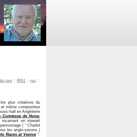
du jour
::
#551
::
rss
::
les plus créatives du
r, et même compositeur
usic-hall en Angleterre
a Comtesse de Hong-
n incarnant un stewart
on personnage (
" Charlot
our les anglo-saxons )
to Races at Venice
"
.