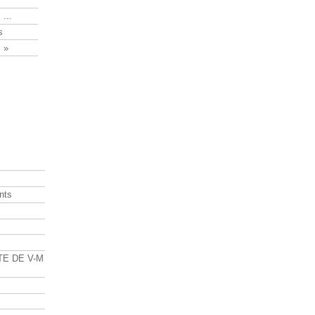
 ...
s
 »
nts
s
TE DE V-M