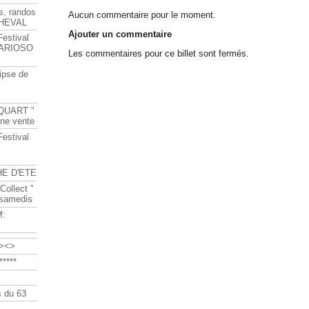
s, randos
Aucun commentaire pour le moment.
HEVAL
Ajouter un commentaire
Festival
s ARIOSO
Les commentaires pour ce billet sont fermés.
ipse de
QUART "
ine vente
Festival
HE D'ETE
Collect "
 samedis
M:
><>
****
 du 63