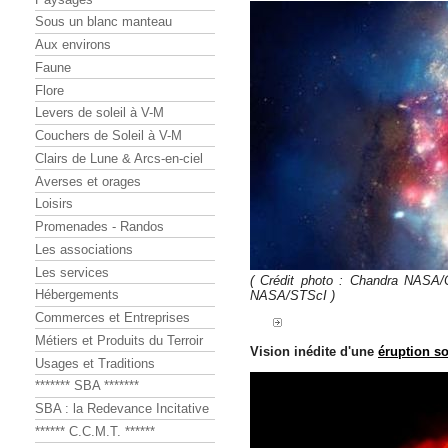
Sous un blanc manteau
Aux environs
Faune
Flore
Levers de soleil à V-M
Couchers de Soleil à V-M
Clairs de Lune & Arcs-en-ciel
Averses et orages
Loisirs
Promenades - Randos
Les associations
Les services
( Crédit photo : Chandra NASA/
Hébergements
NASA/STScI )
Commerces et Entreprises
Métiers et Produits du Terroir
Vision inédite d'une
éruption so
Usages et Traditions
******* SBA *******
SBA : la Redevance Incitative
****** C.C.M.T. ******