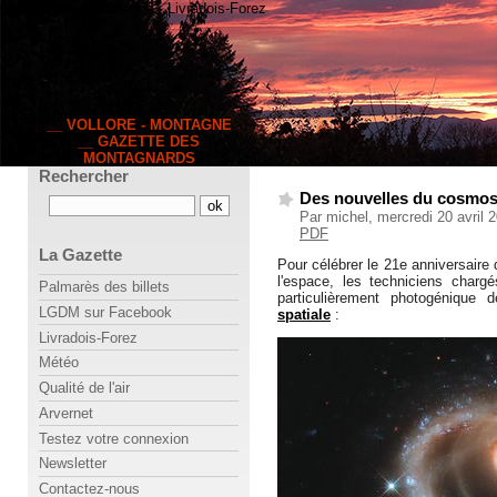
63120 Vollore-Montagne · Livradois-Forez
__ VOLLORE - MONTAGNE
__ GAZETTE DES
MONTAGNARDS
Rechercher
Des nouvelles du cosmo
Par michel, mercredi 20 avril 
PDF
La Gazette
Pour célébrer le 21e anniversaire
l'espace, les techniciens charg
Palmarès des billets
particulièrement photogénique 
LGDM sur Facebook
spatiale
:
Livradois-Forez
Météo
Qualité de l'air
Arvernet
Testez votre connexion
Newsletter
Contactez-nous