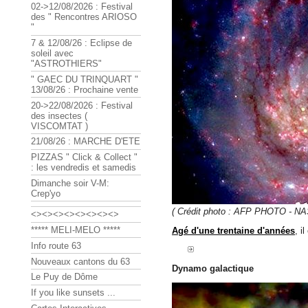
02->12/08/2026 : Festival
des " Rencontres ARIOSO
"
7 & 12/08/26 : Eclipse de
soleil avec
"ASTROTHIERS"
" GAEC DU TRINQUART "
13/08/26 : Prochaine vente
20->22/08/2026 : Festival
des insectes (
VISCOMTAT )
21/08/26 : MARCHE D'ETE
PIZZAS " Click & Collect "
: les vendredis et samedis
Dimanche soir V-M:
Crep'yo
( Crédit photo : AFP PHOTO - NA
<><><><><><><><>
***** MELI-MELO *****
Agé d'une trentaine d'années
, i
Info route 63
Nouveaux cantons du 63
Dynamo galactique
Le Puy de Dôme
If you like sunsets ...