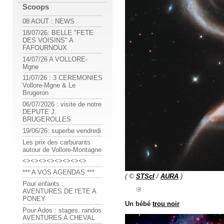
Scoops
08 AOUT : NEWS
18/07/26: BELLE "FETE
DES VOISINS" A
FAFOURNOUX
14/07/26 A VOLLORE-
Mgne
11/07/26 : 3 CEREMONIES
Vollore-Mgne & Le
Brugeron
06/07/2026 : visite de notre
DEPUTE J.
BRUGEROLLES
19/06/26: superbe vendredi
Les prix des carburants
autour de Vollore-Montagne
<><><><><><><><>
*** A VOS AGENDAS ***
( ©
STScI
/
AURA
)
Pour enfants :
AVENTURES DE l'ETE A
PONEY
Un bébé
trou noir
Pour Ados : stages, randos
AVENTURES A CHEVAL