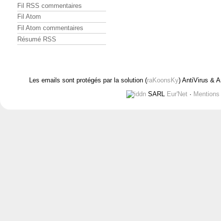
Fil RSS commentaires
Fil Atom
Fil Atom commentaires
Résumé RSS
Les emails sont protégés par la solution (
raKoonsKy
) AntiVirus & 
SARL
Eur'Net
·
Mentions