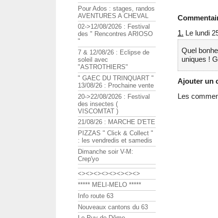
Pour Ados : stages, randos
AVENTURES A CHEVAL
Commentai
02->12/08/2026 : Festival
1.
Le lundi 25
des " Rencontres ARIOSO
"
Quel bonheu
7 & 12/08/26 : Eclipse de
uniques ! G
soleil avec
"ASTROTHIERS"
" GAEC DU TRINQUART "
Ajouter un
13/08/26 : Prochaine vente
Les commenta
20->22/08/2026 : Festival
des insectes (
VISCOMTAT )
21/08/26 : MARCHE D'ETE
PIZZAS " Click & Collect "
: les vendredis et samedis
Dimanche soir V-M:
Crep'yo
<><><><><><><><>
***** MELI-MELO *****
Info route 63
Nouveaux cantons du 63
Le Puy de Dôme