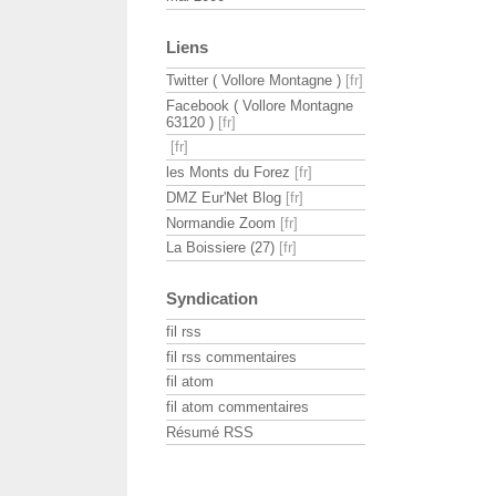
Liens
Twitter ( Vollore Montagne )
Facebook ( Vollore Montagne
63120 )
les Monts du Forez
DMZ Eur'Net Blog
Normandie Zoom
La Boissiere (27)
Syndication
fil rss
fil rss commentaires
fil atom
fil atom commentaires
Résumé RSS