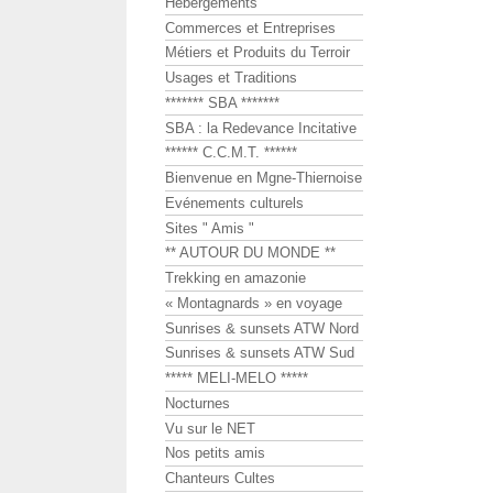
Hébergements
Commerces et Entreprises
Métiers et Produits du Terroir
Usages et Traditions
******* SBA *******
SBA : la Redevance Incitative
****** C.C.M.T. ******
Bienvenue en Mgne-Thiernoise
Evénements culturels
Sites " Amis "
** AUTOUR DU MONDE **
Trekking en amazonie
« Montagnards » en voyage
Sunrises & sunsets ATW Nord
Sunrises & sunsets ATW Sud
***** MELI-MELO *****
Nocturnes
Vu sur le NET
Nos petits amis
Chanteurs Cultes