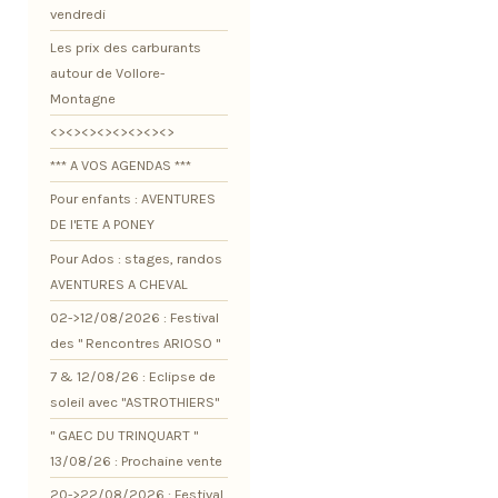
vendredi
Les prix des carburants
autour de Vollore-
Montagne
<><><><><><><><>
*** A VOS AGENDAS ***
Pour enfants : AVENTURES
DE l'ETE A PONEY
Pour Ados : stages, randos
AVENTURES A CHEVAL
02->12/08/2026 : Festival
des " Rencontres ARIOSO "
7 & 12/08/26 : Eclipse de
soleil avec "ASTROTHIERS"
" GAEC DU TRINQUART "
13/08/26 : Prochaine vente
20->22/08/2026 : Festival