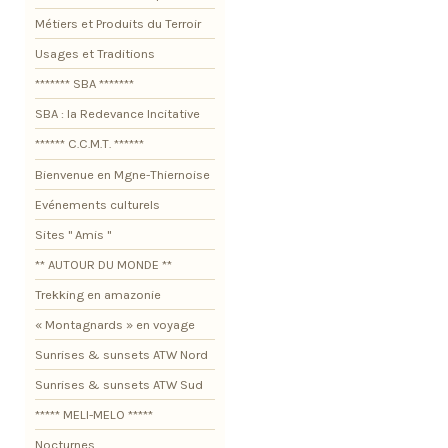
Métiers et Produits du Terroir
Usages et Traditions
******* SBA *******
SBA : la Redevance Incitative
****** C.C.M.T. ******
Bienvenue en Mgne-Thiernoise
Evénements culturels
Sites " Amis "
** AUTOUR DU MONDE **
Trekking en amazonie
« Montagnards » en voyage
Sunrises & sunsets ATW Nord
Sunrises & sunsets ATW Sud
***** MELI-MELO *****
Nocturnes