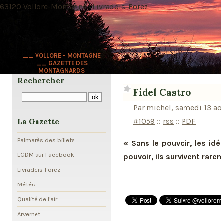
63120 Vollore-Montagne · Livradois-Forez
__ VOLLORE - MONTAGNE
__ GAZETTE DES
MONTAGNARDS
Rechercher
Fidel Castro
Par michel, samedi 13 a
#1059
::
rss
::
PDF
La Gazette
Palmarès des billets
« Sans le pouvoir, les id
LGDM sur Facebook
pouvoir, ils survivent rare
Livradois-Forez
Météo
Qualité de l'air
Arvernet