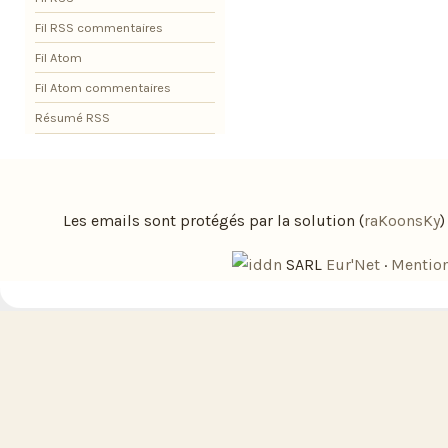
Fil RSS commentaires
Fil Atom
Fil Atom commentaires
Résumé RSS
Les emails sont protégés par la solution (
raKoonsKy
SARL
Eur'Net
·
Mention