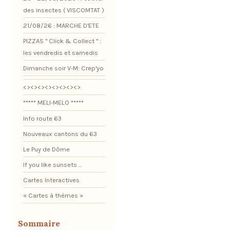
des insectes ( VISCOMTAT )
21/08/26 : MARCHE D'ETE
PIZZAS " Click & Collect " :
les vendredis et samedis
Dimanche soir V-M: Crep'yo
<><><><><><><><>
***** MELI-MELO *****
Info route 63
Nouveaux cantons du 63
Le Puy de Dôme
If you like sunsets ...
Cartes Interactives
« Cartes à thèmes »
Sommaire