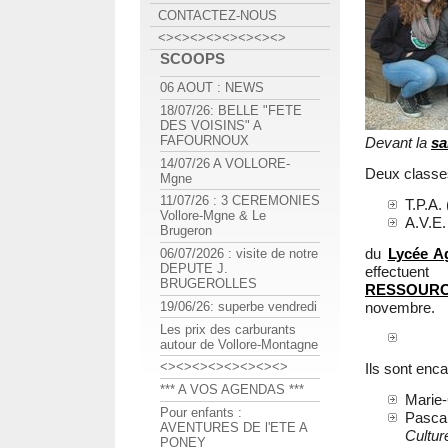
CONTACTEZ-NOUS
<><><><><><><><>
SCOOPS
06 AOUT : NEWS
18/07/26: BELLE "FETE
DES VOISINS" A
FAFOURNOUX
Devant la
sa
14/07/26 A VOLLORE-
Deux class
Mgne
11/07/26 : 3 CEREMONIES
T.P.A.
Vollore-Mgne & Le
A.V.E.
Brugeron
du
Lycée A
06/07/2026 : visite de notre
DEPUTE J.
effectue
BRUGEROLLES
RESSOURCE
novembre.
19/06/26: superbe vendredi
Les prix des carburants
autour de Vollore-Montagne
<><><><><><><><>
Ils sont enc
*** A VOS AGENDAS ***
Mari
Pour enfants :
Pasc
AVENTURES DE l'ETE A
Culture
PONEY