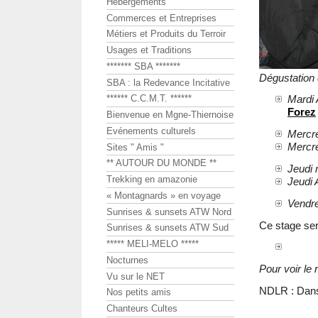
Hébergements
Commerces et Entreprises
Métiers et Produits du Terroir
Usages et Traditions
******* SBA *******
Dégustation 
SBA : la Redevance Incitative
Mardi
****** C.C.M.T. ******
Forez
Bienvenue en Mgne-Thiernoise
Evénements culturels
Mercre
Mercre
Sites " Amis "
** AUTOUR DU MONDE **
Jeudi 
Trekking en amazonie
Jeudi 
« Montagnards » en voyage
Vendre
Sunrises & sunsets ATW Nord
Ce stage ser
Sunrises & sunsets ATW Sud
***** MELI-MELO *****
Nocturnes
Pour voir l
Vu sur le NET
NDLR : Dans 
Nos petits amis
Chanteurs Cultes