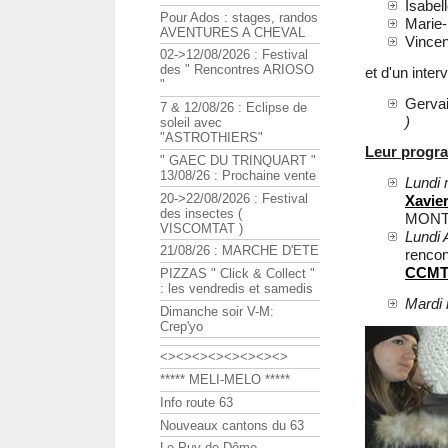
Isabe
Pour Ados : stages, randos
Marie
AVENTURES A CHEVAL
Vince
02->12/08/2026 : Festival
des " Rencontres ARIOSO
et d'un inter
"
Gerv
7 & 12/08/26 : Eclipse de
)
soleil avec
"ASTROTHIERS"
Leur prog
" GAEC DU TRINQUART "
13/08/26 : Prochaine vente
Lundi 
20->22/08/2026 : Festival
Xavi
des insectes (
MONT
VISCOMTAT )
Lundi 
21/08/26 : MARCHE D'ETE
rencon
CCM
PIZZAS " Click & Collect "
: les vendredis et samedis
Mardi 
Dimanche soir V-M:
Crep'yo
<><><><><><><><>
***** MELI-MELO *****
Info route 63
Nouveaux cantons du 63
Le Puy de Dôme