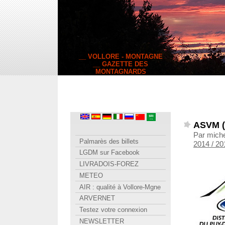
__ VOLLORE - MONTAGNE
__ GAZETTE DES
MONTAGNARDS
ASVM (
Par mich
Palmarès des billets
2014 / 20
LGDM sur Facebook
LIVRADOIS-FOREZ
METEO
AIR : qualité à Vollore-Mgne
ARVERNET
Testez votre connexion
NEWSLETTER