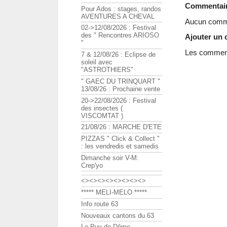
Commentai
Pour Ados : stages, randos
AVENTURES A CHEVAL
Aucun comme
02->12/08/2026 : Festival
des " Rencontres ARIOSO
Ajouter un
"
Les commenta
7 & 12/08/26 : Eclipse de
soleil avec
"ASTROTHIERS"
" GAEC DU TRINQUART "
13/08/26 : Prochaine vente
20->22/08/2026 : Festival
des insectes (
VISCOMTAT )
21/08/26 : MARCHE D'ETE
PIZZAS " Click & Collect "
: les vendredis et samedis
Dimanche soir V-M:
Crep'yo
<><><><><><><><>
***** MELI-MELO *****
Info route 63
Nouveaux cantons du 63
Le Puy de Dôme