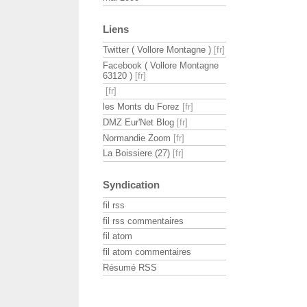
Liens
Twitter ( Vollore Montagne )
Facebook ( Vollore Montagne
63120 )
les Monts du Forez
DMZ Eur'Net Blog
Normandie Zoom
La Boissiere (27)
Syndication
fil rss
fil rss commentaires
fil atom
fil atom commentaires
Résumé RSS