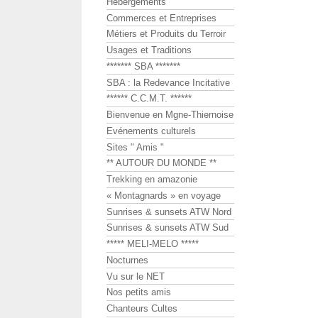
Hébergements
Commerces et Entreprises
Métiers et Produits du Terroir
Usages et Traditions
******* SBA *******
SBA : la Redevance Incitative
****** C.C.M.T. ******
Bienvenue en Mgne-Thiernoise
Evénements culturels
Sites " Amis "
** AUTOUR DU MONDE **
Trekking en amazonie
« Montagnards » en voyage
Sunrises & sunsets ATW Nord
Sunrises & sunsets ATW Sud
***** MELI-MELO *****
Nocturnes
Vu sur le NET
Nos petits amis
Chanteurs Cultes