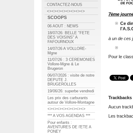
CONTACTEZ-NOUS
<><><><><><><><>
7ème journ
SCOOPS
Ce dim
06 AOUT : NEWS
l'A.S
18/07/26: BELLE "FETE
DES VOISINS" A
à un de ces j
FAFOURNOUX
14/07/26 A VOLLORE-
Mgne
Pour le clas
11/07/26 : 3 CEREMONIES
Vollore-Mgne & Le
Brugeron
06/07/2026 : visite de notre
DEPUTE J.
BRUGEROLLES
19/06/26: superbe vendredi
Trackbacks
Les prix des carburants
autour de Vollore-Montagne
Aucun track
<><><><><><><><>
Les trackbac
*** A VOS AGENDAS ***
Pour enfants :
AVENTURES DE l'ETE A
PONEY