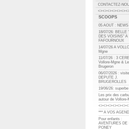
CONTACTEZ-NO
<><><><><><><
SCOOPS
05 AOUT : NEWS
18/07/26: BELLE
DES VOISINS" A
FAFOURNOUX
14/07/26 A VOLL
Mgne
11/07/26 : 3 CE
Vollore-Mgne & Le
Brugeron
06/07/2026 : visit
DEPUTE J.
BRUGEROLLES
19/06/26: superbe
Les prix des carb
autour de Vollore
<><><><><><><
*** A VOS AGEND
Pour enfants :
AVENTURES DE l
PONEY