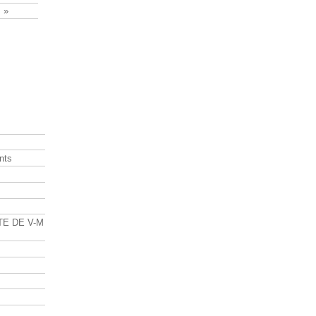
 »
nts
s
TE DE V-M