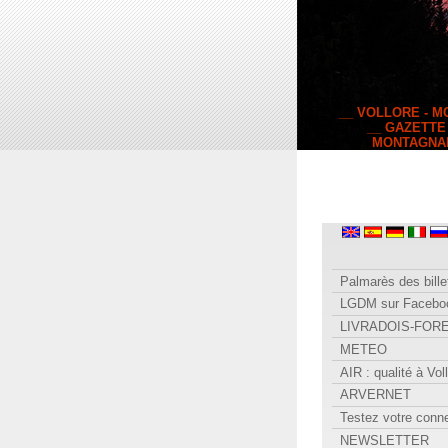
__ VOLLORE - 
__ GAZETTE
MONTAGNA
Palmarès des bille
LGDM sur Facebo
LIVRADOIS-FOR
METEO
AIR : qualité à Vol
ARVERNET
Testez votre conn
NEWSLETTER