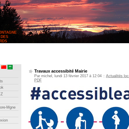
MONTAGNE
 DES
RDS
Travaux accessibité Mairie
Par michel, lundi 13 février 2017 à 12:04
::
Actualités lo
PDF
ts
ok
EZ
lore-Mgne
exion