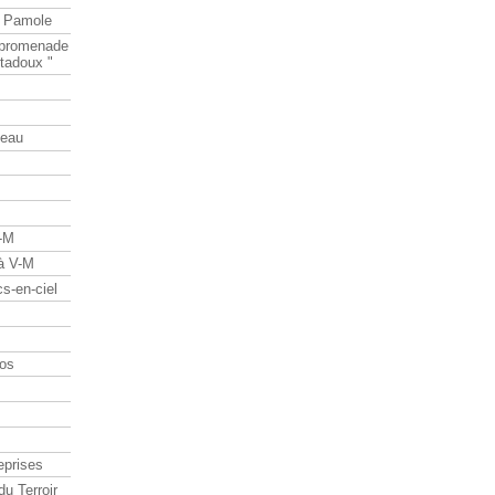
e Pamole
e promenade
tadoux "
teau
V-M
 à V-M
s-en-ciel
os
eprises
du Terroir