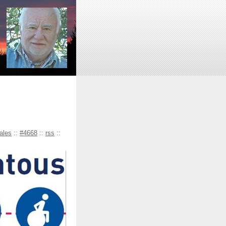
cales
::
#4668
::
rss
::