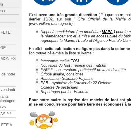
US
><>
C'est avec
une très grande discrétion
( ? ) que notre mai
dernier 13/02, sur son
" Site Officiel de la Mairie d
(www.vollore-montagne.fr) :
l'appel à candidature ( en procédure
MAPA
) pour le 
 "FETE
le réaménagement et la mise en accessibilité du bâ
regroupant la Mairie, l’Ecole et l'Agence Postale Co
ORE-
En effet,
cette publication ne figure pas dans la colonne
l'on trouve pêle-mêle la liste suivante :
REMONIES
intercommunalité TDM
Nouvelles du foot : reprise des matchs
PNRLF : observatoire participatif de la biodiversité
e de notre
Grippe aviaire, consignes
Association Solidarité Paysans
PAB : synthèse de l’Atelier du 22 Octobre
Collecte de pesticides
 vendredi
Reportages par les Vollorois
urants
Pour notre maire la reprise des matchs de foot est pl
-Montagne
mise en concurrence pour faire faire des économies à 
><>
AS ***
'ETE A