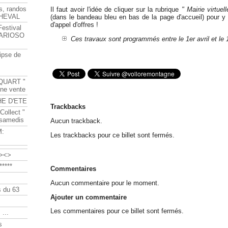
s, randos
Il faut avoir l'idée de cliquer sur la rubrique
" Mairie virtuell
HEVAL
(dans le bandeau bleu en bas de la page d'accueil) pour y
d'appel d'offres !
Festival
s ARIOSO
Ces travaux sont programmés entre le 1er avril et l
ipse de
QUART "
ine vente
HE D'ETE
Trackbacks
Collect "
 samedis
Aucun trackback.
M:
Les trackbacks pour ce billet sont fermés.
><>
****
Commentaires
Aucun commentaire pour le moment.
 du 63
Ajouter un commentaire
Les commentaires pour ce billet sont fermés.
 ...
s