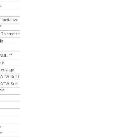
s
Incitative
*
Thiernoise
ls
NDE **
ie
 voyage
s ATW Nord
s ATW Sud
***
e
**