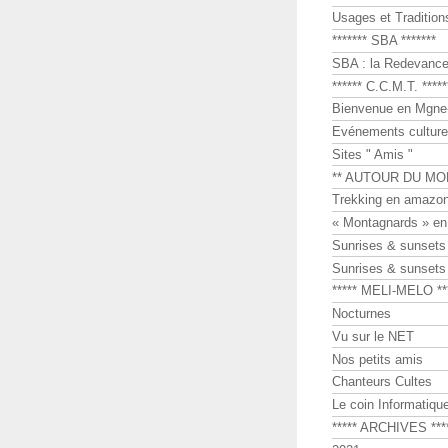
Usages et Tradition
******* SBA *******
SBA : la Redevance 
****** C.C.M.T. *****
Bienvenue en Mgne-
Evénements culture
Sites " Amis "
** AUTOUR DU MO
Trekking en amazon
« Montagnards » en
Sunrises & sunset
Sunrises & sunset
***** MELI-MELO **
Nocturnes
Vu sur le NET
Nos petits amis
Chanteurs Cultes
Le coin Informatiqu
***** ARCHIVES ***