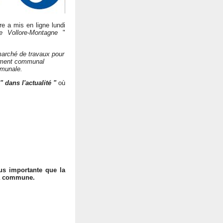
re a mis en ligne lundi
e Vollore-Montagne
"
marché de travaux pour
timent communal
mmunale.
" dans l'actualité "
où
us importante que la
la commune.