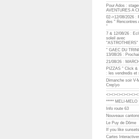
Pour Ados : stage
AVENTURES A C
02->12/08/2026 : 
des " Rencontre
"
7 & 12/08/26 : Ecl
soleil avec
"ASTROTHIERS"
" GAEC DU TRIN
13/08/26 : Procha
21/08/26 : MARC
PIZZAS " Click & 
: les vendredis et
Dimanche soir V-
Crep'yo
<><><><><><><
***** MELI-MELO *
Info route 63
Nouveaux cantons
Le Puy de Dôme
If you like sunsets
Cartes Interactive