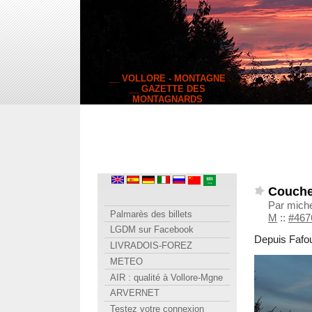
__ VOLLORE - MONTAGNE
__ GAZETTE DES
MONTAGNARDS
Coucher
Par miche
Palmarès des billets
M
::
#467
LGDM sur Facebook
Depuis Fafo
LIVRADOIS-FOREZ
METEO
AIR : qualité à Vollore-Mgne
ARVERNET
Testez votre connexion