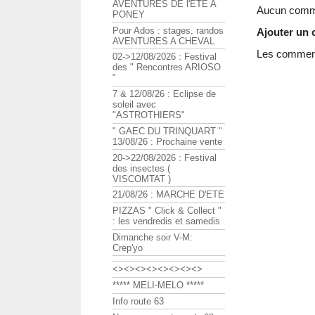
AVENTURES DE l'ETE A
Aucun comme
PONEY
Pour Ados : stages, randos
Ajouter un
AVENTURES A CHEVAL
Les commenta
02->12/08/2026 : Festival
des " Rencontres ARIOSO
"
7 & 12/08/26 : Eclipse de
soleil avec
"ASTROTHIERS"
" GAEC DU TRINQUART "
13/08/26 : Prochaine vente
20->22/08/2026 : Festival
des insectes (
VISCOMTAT )
21/08/26 : MARCHE D'ETE
PIZZAS " Click & Collect "
: les vendredis et samedis
Dimanche soir V-M:
Crep'yo
<><><><><><><><>
***** MELI-MELO *****
Info route 63