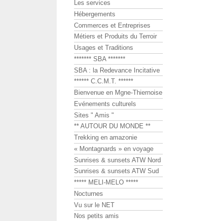
Les services
Hébergements
Commerces et Entreprises
Métiers et Produits du Terroir
Usages et Traditions
******* SBA *******
SBA : la Redevance Incitative
****** C.C.M.T. ******
Bienvenue en Mgne-Thiernoise
Evénements culturels
Sites " Amis "
** AUTOUR DU MONDE **
Trekking en amazonie
« Montagnards » en voyage
Sunrises & sunsets ATW Nord
Sunrises & sunsets ATW Sud
***** MELI-MELO *****
Nocturnes
Vu sur le NET
Nos petits amis