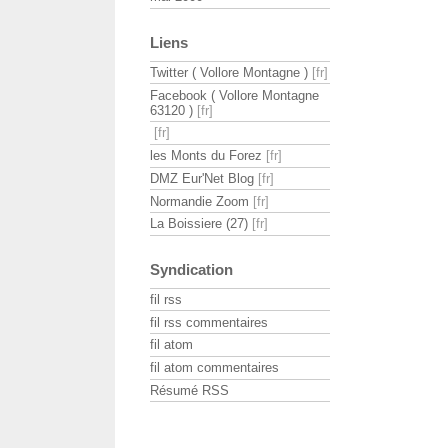
Liens
Twitter ( Vollore Montagne )
Facebook ( Vollore Montagne
63120 )
les Monts du Forez
DMZ Eur'Net Blog
Normandie Zoom
La Boissiere (27)
Syndication
fil rss
fil rss commentaires
fil atom
fil atom commentaires
Résumé RSS