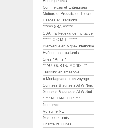
Hébergements
Commerces et Entreprises
Métiers et Produits du Terroir
Usages et Traditions
******* SBA *******
SBA : la Redevance Incitative
****** C.C.M.T. ******
Bienvenue en Mgne-Thiernoise
Evénements culturels
Sites " Amis "
** AUTOUR DU MONDE **
Trekking en amazonie
« Montagnards » en voyage
Sunrises & sunsets ATW Nord
Sunrises & sunsets ATW Sud
***** MELI-MELO *****
Nocturnes
Vu sur le NET
Nos petits amis
Chanteurs Cultes