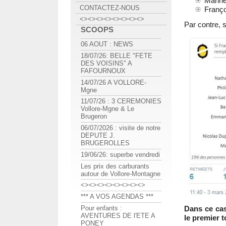
Marine
CONTACTEZ-NOUS
Franço
<><><><><><><><>
Par contre, 
SCOOPS
06 AOUT : NEWS
18/07/26: BELLE "FETE
DES VOISINS" A
FAFOURNOUX
14/07/26 A VOLLORE-
Mgne
11/07/26 : 3 CEREMONIES
Vollore-Mgne & Le
Brugeron
06/07/2026 : visite de notre
DEPUTE J.
BRUGEROLLES
19/06/26: superbe vendredi
Les prix des carburants
autour de Vollore-Montagne
<><><><><><><><>
*** A VOS AGENDAS ***
Pour enfants :
Dans ce cas
AVENTURES DE l'ETE A
le premier t
PONEY