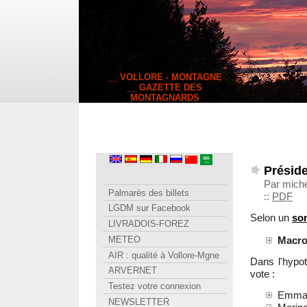
__ VOLLORE - MONTAGNE
__ GAZETTE DES
MONTAGNARDS
Préside
Par miche
Palmarès des billets
::
PDF
LGDM sur Facebook
Selon un
so
LIVRADOIS-FOREZ
METEO
Macron
AIR : qualité à Vollore-Mgne
Dans l'hypot
ARVERNET
vote :
Testez votre connexion
Emman
NEWSLETTER