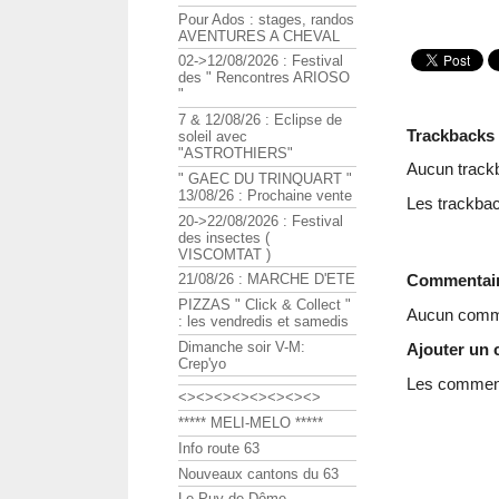
Pour Ados : stages, randos
AVENTURES A CHEVAL
02->12/08/2026 : Festival
des " Rencontres ARIOSO
"
7 & 12/08/26 : Eclipse de
Trackbacks
soleil avec
"ASTROTHIERS"
Aucun track
" GAEC DU TRINQUART "
13/08/26 : Prochaine vente
Les trackbac
20->22/08/2026 : Festival
des insectes (
VISCOMTAT )
Commentai
21/08/26 : MARCHE D'ETE
PIZZAS " Click & Collect "
Aucun comme
: les vendredis et samedis
Dimanche soir V-M:
Ajouter un
Crep'yo
Les commenta
<><><><><><><><>
***** MELI-MELO *****
Info route 63
Nouveaux cantons du 63
Le Puy de Dôme