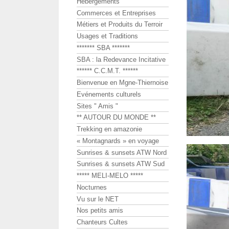
Hébergements
Commerces et Entreprises
Métiers et Produits du Terroir
Usages et Traditions
******* SBA *******
SBA : la Redevance Incitative
****** C.C.M.T. ******
Bienvenue en Mgne-Thiernoise
Evénements culturels
Sites " Amis "
** AUTOUR DU MONDE **
Trekking en amazonie
« Montagnards » en voyage
Sunrises & sunsets ATW Nord
Sunrises & sunsets ATW Sud
***** MELI-MELO *****
Nocturnes
Vu sur le NET
Nos petits amis
Chanteurs Cultes