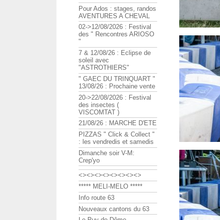
Pour Ados : stages, randos
AVENTURES A CHEVAL
02->12/08/2026 : Festival
des " Rencontres ARIOSO
"
7 & 12/08/26 : Eclipse de
soleil avec
"ASTROTHIERS"
" GAEC DU TRINQUART "
13/08/26 : Prochaine vente
20->22/08/2026 : Festival
des insectes (
VISCOMTAT )
21/08/26 : MARCHE D'ETE
PIZZAS " Click & Collect "
: les vendredis et samedis
Dimanche soir V-M:
Crep'yo
<><><><><><><><>
***** MELI-MELO *****
Info route 63
Nouveaux cantons du 63
Le Puy de Dôme