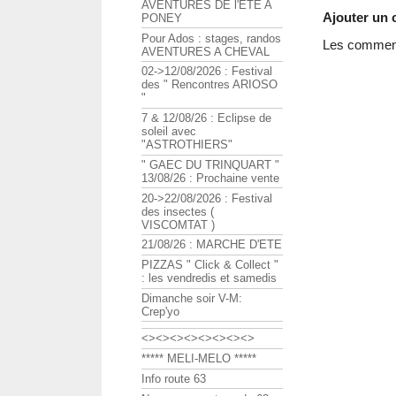
AVENTURES DE l'ETE A
Ajouter un
PONEY
Pour Ados : stages, randos
Les commenta
AVENTURES A CHEVAL
02->12/08/2026 : Festival
des " Rencontres ARIOSO
"
7 & 12/08/26 : Eclipse de
soleil avec
"ASTROTHIERS"
" GAEC DU TRINQUART "
13/08/26 : Prochaine vente
20->22/08/2026 : Festival
des insectes (
VISCOMTAT )
21/08/26 : MARCHE D'ETE
PIZZAS " Click & Collect "
: les vendredis et samedis
Dimanche soir V-M:
Crep'yo
<><><><><><><><>
***** MELI-MELO *****
Info route 63