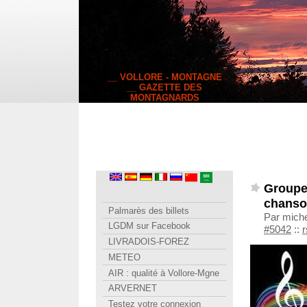
__ VOLLORE - MONTAGNE
__ GAZETTE DES
MONTAGNARDS
Groupe
chans
Palmarès des billets
Par mich
LGDM sur Facebook
#5042
::
r
LIVRADOIS-FOREZ
METEO
AIR : qualité à Vollore-Mgne
ARVERNET
Testez votre connexion