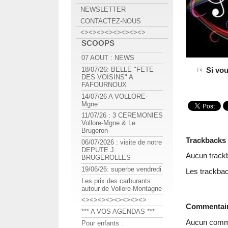
NEWSLETTER
CONTACTEZ-NOUS
<><><><><><><><>
SCOOPS
07 AOUT : NEWS
18/07/26: BELLE "FETE
Si vou
DES VOISINS" A
FAFOURNOUX
14/07/26 A VOLLORE-
Mgne
11/07/26 : 3 CEREMONIES
Vollore-Mgne & Le
Brugeron
Trackbacks
06/07/2026 : visite de notre
DEPUTE J.
Aucun track
BRUGEROLLES
19/06/26: superbe vendredi
Les trackbac
Les prix des carburants
autour de Vollore-Montagne
<><><><><><><><>
Commentai
*** A VOS AGENDAS ***
Aucun comme
Pour enfants :