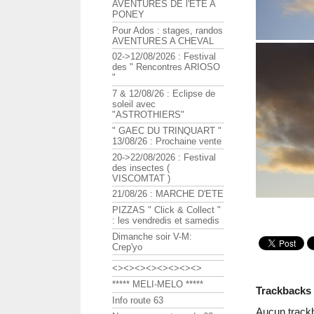
AVENTURES DE l'ETE A
PONEY
Pour Ados : stages, randos
AVENTURES A CHEVAL
02->12/08/2026 : Festival
des " Rencontres ARIOSO
"
7 & 12/08/26 : Eclipse de
soleil avec
"ASTROTHIERS"
" GAEC DU TRINQUART "
13/08/26 : Prochaine vente
20->22/08/2026 : Festival
des insectes (
VISCOMTAT )
21/08/26 : MARCHE D'ETE
PIZZAS " Click & Collect "
: les vendredis et samedis
Dimanche soir V-M:
Crep'yo
<><><><><><><><>
***** MELI-MELO *****
Trackbacks
Info route 63
Aucun track