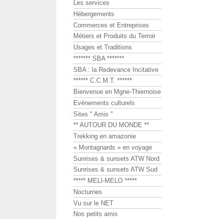
Les services
Hébergements
Commerces et Entreprises
Métiers et Produits du Terroir
Usages et Traditions
******* SBA *******
SBA : la Redevance Incitative
****** C.C.M.T. ******
Bienvenue en Mgne-Thiernoise
Evénements culturels
Sites " Amis "
** AUTOUR DU MONDE **
Trekking en amazonie
« Montagnards » en voyage
Sunrises & sunsets ATW Nord
Sunrises & sunsets ATW Sud
***** MELI-MELO *****
Nocturnes
Vu sur le NET
Nos petits amis