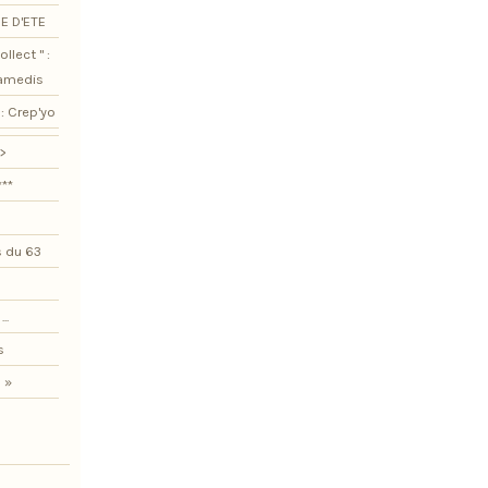
E D'ETE
llect " :
samedis
: Crep'yo
>
***
 du 63
..
s
 »