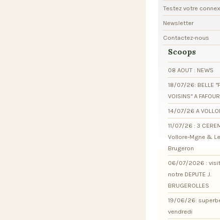
Testez votre conne
Newsletter
Contactez-nous
Scoops
08 AOUT : NEWS
18/07/26: BELLE "
VOISINS" A FAFOU
14/07/26 A VOLL
11/07/26 : 3 CER
Vollore-Mgne & L
Brugeron
06/07/2026 : visi
notre DEPUTE J.
BRUGEROLLES
19/06/26: superb
vendredi