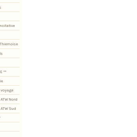
s
ncitative
Thiernoise
ls
E **
ie
 voyage
 ATW Nord
s ATW Sud
*