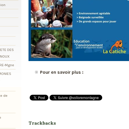
xion
FETE DES
RNOUX
ORE-Mgne
Pour en savoir plus :
EMONIES
e
te de
e
Trackbacks