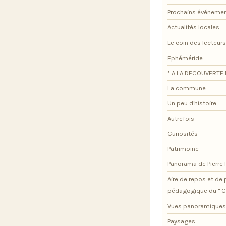
Prochains événeme
Actualités locales
Le coin des lecteurs
Ephéméride
* A LA DECOUVERTE 
La commune
Un peu d'histoire
Autrefois
Curiosités
Patrimoine
Panorama de Pierre
Aire de repos et d
pédagogique du " C
Vues panoramiques
Paysages