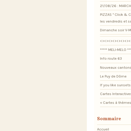
21/08/26 : MARCH
PIZZAS " Click & Co
les vendredis et 
Dimanche soir V-M
<><><><><><><><
***** MELI-MELO **
Info route 63
Nouveaux cantons
Le Puy de Dôme
If you like sunsets .
Cartes Interactive
« Cartes à thèmes
Sommaire
Accueil