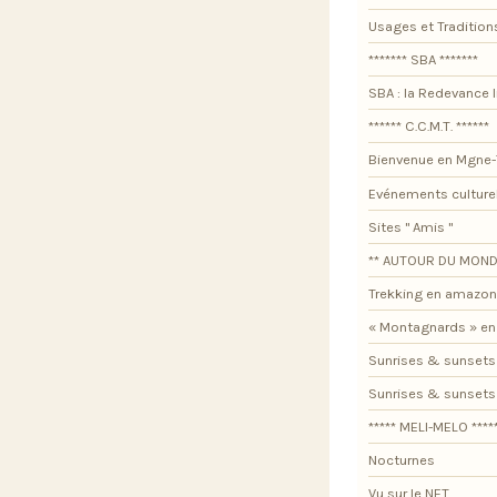
Usages et Tradition
******* SBA *******
SBA : la Redevance I
****** C.C.M.T. ******
Bienvenue en Mgne-
Evénements culture
Sites " Amis "
** AUTOUR DU MOND
Trekking en amazon
« Montagnards » en
Sunrises & sunsets
Sunrises & sunset
***** MELI-MELO ****
Nocturnes
Vu sur le NET