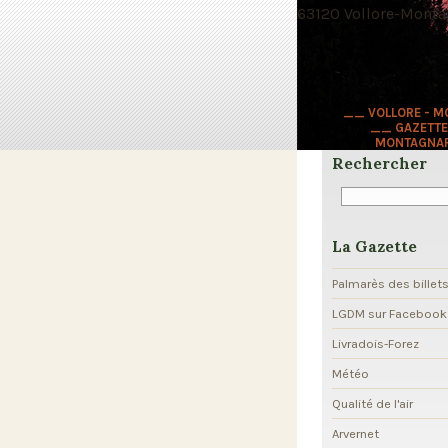
63120 Vollore-Montag
__ VOLLORE - 
__ GAZETTE
MONTAGNA
Rechercher
La Gazette
Palmarès des billet
LGDM sur Facebook
Livradois-Forez
Météo
Qualité de l'air
Arvernet