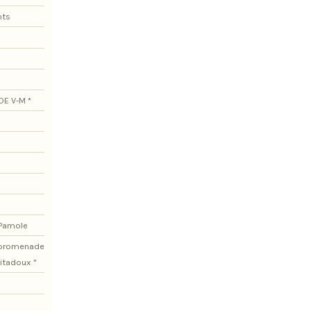
nts
DE V-M *
 Pamole
e promenade
itadoux "