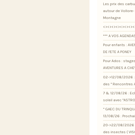
Les prix des carb
autour de Vollore-
Montagne
<><><><><><><><
*** A VOS AGENDAS
Pour enfants : AV
DE l'ETE A PONEY
Pour Ados : stage
AVENTURES A CHE
02->12/08/2026 : 
des " Rencontres 
7 & 12/08/26 : Ec
soleil avec "ASTR
" GAEC DU TRINQU
13/08/26 : Procha
20->22/08/2026 :
des insectes ( VI