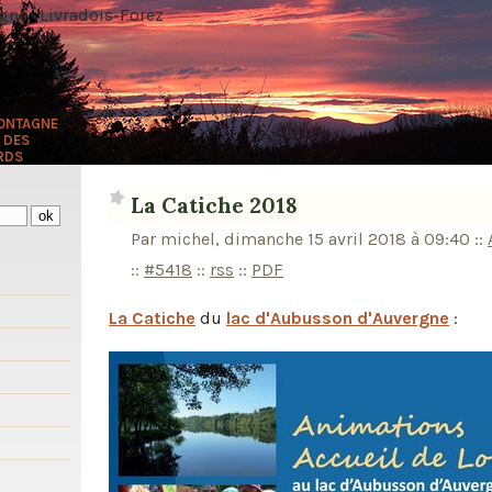
ne · Livradois-Forez
MONTAGNE
 DES
RDS
La Catiche 2018
Par michel, dimanche 15 avril 2018 à 09:40
::
::
#5418
::
rss
::
PDF
s
La Catiche
du
lac d'Aubusson d'Auvergne
: