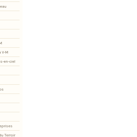
teau
-M
à V-M
s-en-ciel
os
eprises
du Terroir