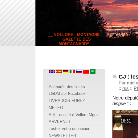
__ VOLLORE - MONTAGNE
__ GAZETTE DES
MONTAGNARDS
GJ : l
Par miche
Palmarès des billets
::
rss
::
P
LGDM sur Facebook
Notre déput
LIVRADOIS-FOREZ
dingue
" :
METEO
AIR : qualité à Vollore-Mgne
ARVERNET
Testez votre connexion
NEWSLETTER