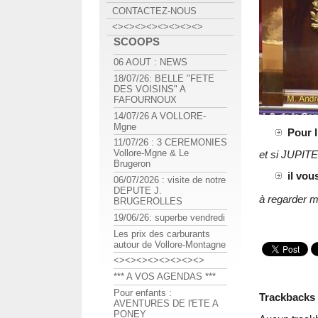
CONTACTEZ-NOUS
<><><><><><><><>
SCOOPS
06 AOUT : NEWS
18/07/26: BELLE "FETE
DES VOISINS" A
FAFOURNOUX
14/07/26 A VOLLORE-
Mgne
Pour 
11/07/26 : 3 CEREMONIES
Vollore-Mgne & Le
et si JUPITE
Brugeron
il vou
06/07/2026 : visite de notre
DEPUTE J.
à regarder m
BRUGEROLLES
19/06/26: superbe vendredi
Les prix des carburants
autour de Vollore-Montagne
<><><><><><><><>
*** A VOS AGENDAS ***
Pour enfants :
Trackbacks
AVENTURES DE l'ETE A
PONEY