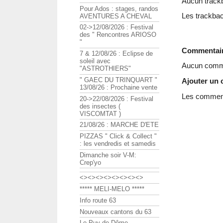
Aucun track
Pour Ados : stages, randos
Les trackbac
AVENTURES A CHEVAL
02->12/08/2026 : Festival
des " Rencontres ARIOSO
"
Commentai
7 & 12/08/26 : Eclipse de
soleil avec
Aucun comme
"ASTROTHIERS"
" GAEC DU TRINQUART "
Ajouter un
13/08/26 : Prochaine vente
Les commenta
20->22/08/2026 : Festival
des insectes (
VISCOMTAT )
21/08/26 : MARCHE D'ETE
PIZZAS " Click & Collect "
: les vendredis et samedis
Dimanche soir V-M:
Crep'yo
<><><><><><><><>
***** MELI-MELO *****
Info route 63
Nouveaux cantons du 63
Le Puy de Dôme