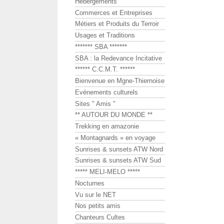
Hébergements
Commerces et Entreprises
Métiers et Produits du Terroir
Usages et Traditions
******* SBA *******
SBA : la Redevance Incitative
****** C.C.M.T. ******
Bienvenue en Mgne-Thiernoise
Evénements culturels
Sites " Amis "
** AUTOUR DU MONDE **
Trekking en amazonie
« Montagnards » en voyage
Sunrises & sunsets ATW Nord
Sunrises & sunsets ATW Sud
***** MELI-MELO *****
Nocturnes
Vu sur le NET
Nos petits amis
Chanteurs Cultes