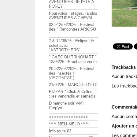
AVENTURES DE l'ETE A
PONEY
Pour Ados : stages, randos
AVENTURES A CHEVAL
02->12/08/2026 : Festival
des " Rencontres ARIOSO
"
7 & 12/08/26 : Eclipse de
soleil avec
"ASTROTHIERS"
" GAEC DU TRINQUART "
13/08/26 : Prochaine vente
Trackbacks
20->22/08/2026 : Festival
des insectes (
Aucun track
VISCOMTAT )
21/08/26 : MARCHE D'ETE
Les trackbac
PIZZAS " Click & Collect "
: les vendredis et samedis
Dimanche soir V-M:
Commentai
Crep'yo
Aucun comme
<><><><><><><><>
***** MELI-MELO *****
Ajouter un
Info route 63
Les commenta