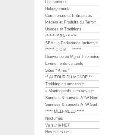
Les services
Hébergements
Commerces et Entreprises
Métiers et Produits du Terroir
Usages et Traditions
******* SBA *******
SBA : la Redevance Incitative
****** C.C.M.T. ******
Bienvenue en Mgne-Thiernoise
Evénements culturels
Sites " Amis "
** AUTOUR DU MONDE **
Trekking en amazonie
« Montagnards » en voyage
Sunrises & sunsets ATW Nord
Sunrises & sunsets ATW Sud
***** MELI-MELO *****
Nocturnes
Vu sur le NET
Nos petits amis