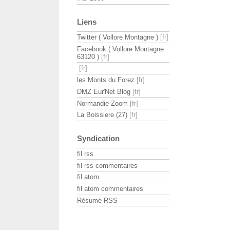
Liens
Twitter ( Vollore Montagne )
Facebook ( Vollore Montagne
63120 )
les Monts du Forez
DMZ Eur'Net Blog
Normandie Zoom
La Boissiere (27)
Syndication
fil rss
fil rss commentaires
fil atom
fil atom commentaires
Résumé RSS