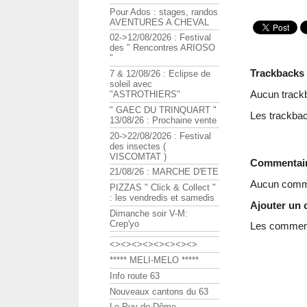
Pour Ados : stages, randos
AVENTURES A CHEVAL
02->12/08/2026 : Festival
des " Rencontres ARIOSO
"
Trackbacks
7 & 12/08/26 : Eclipse de
soleil avec
Aucun track
"ASTROTHIERS"
" GAEC DU TRINQUART "
Les trackbac
13/08/26 : Prochaine vente
20->22/08/2026 : Festival
des insectes (
VISCOMTAT )
Commentai
21/08/26 : MARCHE D'ETE
Aucun comme
PIZZAS " Click & Collect "
: les vendredis et samedis
Ajouter un
Dimanche soir V-M:
Crep'yo
Les commenta
<><><><><><><><>
***** MELI-MELO *****
Info route 63
Nouveaux cantons du 63
Le Puy de Dôme