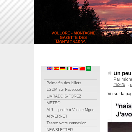
__ VOLLORE - MONTAGNE
__ GAZETTE DES
MONTAGNARDS
Un peu
Par mich
Palmarès des billets
#5929
::
r
LGDM sur Facebook
Vu sur la p
LIVRADOIS-FOREZ
METEO
AIR : qualité à Vollore-Mgne
ARVERNET
Testez votre connexion
NEWSLETTER