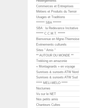
Hébergements
Commerces et Entreprises
Métiers et Produits du Terroir
Usages et Traditions
******* SBA *******
SBA : la Redevance Incitative
****** C.C.M.T. ******
Bienvenue en Mgne-Thiernoise
Evénements culturels
Sites " Amis "
** AUTOUR DU MONDE **
Trekking en amazonie
« Montagnards » en voyage
Sunrises & sunsets ATW Nord
Sunrises & sunsets ATW Sud
***** MELI-MELO *****
Nocturnes
Vu sur le NET
Nos petits amis
Chanteurs Cultes