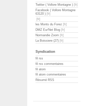
Twitter ( Vollore Montagne )
Facebook ( Vollore Montagne
63120 )
les Monts du Forez
DMZ Eur'Net Blog
Normandie Zoom
La Boissiere (27)
Syndication
fil rss
fil rss commentaires
fil atom
fil atom commentaires
Résumé RSS