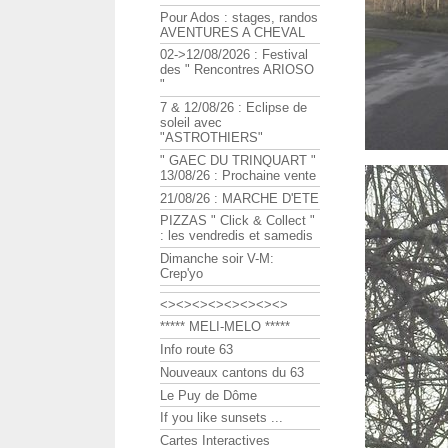
Pour Ados : stages, randos
AVENTURES A CHEVAL
02->12/08/2026 : Festival
des " Rencontres ARIOSO
"
7 & 12/08/26 : Eclipse de
soleil avec
"ASTROTHIERS"
" GAEC DU TRINQUART "
13/08/26 : Prochaine vente
21/08/26 : MARCHE D'ETE
PIZZAS " Click & Collect "
: les vendredis et samedis
Dimanche soir V-M:
Crep'yo
<><><><><><><><>
***** MELI-MELO *****
Info route 63
Nouveaux cantons du 63
Le Puy de Dôme
If you like sunsets ...
Cartes Interactives