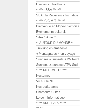
Usages et Traditions
******* SBA *******
SBA : la Redevance Incitative
****** C.C.M.T. ******
Bienvenue en Mgne-Thiernoise
Evénements culturels
Sites " Amis "
** AUTOUR DU MONDE **
Trekking en amazonie
« Montagnards » en voyage
Sunrises & sunsets ATW Nord
Sunrises & sunsets ATW Sud
***** MELI-MELO *****
Nocturnes
Vu sur le NET
Nos petits amis
Chanteurs Cultes
Le coin Informatique
***** ARCHIVES *****