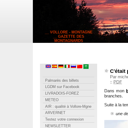
__ VOLLORE - MONTAGNE
__ GAZETTE DES
MONTAGNARDS
C'était
Par mich
Palmarès des billets
::
PDF
LGDM sur Facebook
Dans mon
b
LIVRADOIS-FOREZ
branches.
METEO
Suite à la te
AIR : qualité à Vollore-Mgne
ARVERNET
une de
Testez votre connexion
NEWSLETTER