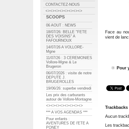
CONTACTEZ-NOUS
<><><><><><><><>
SCOOPS
06 AOUT : NEWS
Face au no
18/07/26: BELLE "FETE
DES VOISINS" A
vient de lanc
FAFOURNOUX
14/07/26 A VOLLORE-
Mgne
11/07/26 : 3 CEREMONIES
Vollore-Mgne & Le
Brugeron
Pour y
06/07/2026 : visite de notre
DEPUTE J.
BRUGEROLLES
19/06/26: superbe vendredi
Les prix des carburants
autour de Vollore-Montagne
<><><><><><><><>
Trackbacks
*** A VOS AGENDAS ***
Aucun track
Pour enfants :
AVENTURES DE l'ETE A
Les trackbac
PONEY