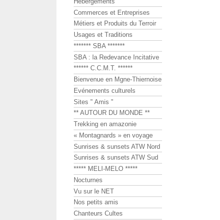
Hébergements
Commerces et Entreprises
Métiers et Produits du Terroir
Usages et Traditions
******* SBA *******
SBA : la Redevance Incitative
****** C.C.M.T. ******
Bienvenue en Mgne-Thiernoise
Evénements culturels
Sites " Amis "
** AUTOUR DU MONDE **
Trekking en amazonie
« Montagnards » en voyage
Sunrises & sunsets ATW Nord
Sunrises & sunsets ATW Sud
***** MELI-MELO *****
Nocturnes
Vu sur le NET
Nos petits amis
Chanteurs Cultes