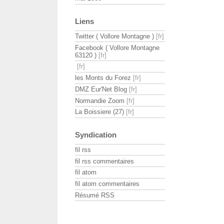
Liens
Twitter ( Vollore Montagne )
Facebook ( Vollore Montagne
63120 )
les Monts du Forez
DMZ Eur'Net Blog
Normandie Zoom
La Boissiere (27)
Syndication
fil rss
fil rss commentaires
fil atom
fil atom commentaires
Résumé RSS