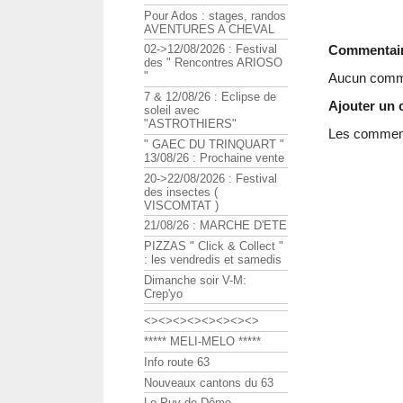
Pour Ados : stages, randos
AVENTURES A CHEVAL
Commentai
02->12/08/2026 : Festival
des " Rencontres ARIOSO
"
Aucun comme
7 & 12/08/26 : Eclipse de
Ajouter un
soleil avec
"ASTROTHIERS"
Les commenta
" GAEC DU TRINQUART "
13/08/26 : Prochaine vente
20->22/08/2026 : Festival
des insectes (
VISCOMTAT )
21/08/26 : MARCHE D'ETE
PIZZAS " Click & Collect "
: les vendredis et samedis
Dimanche soir V-M:
Crep'yo
<><><><><><><><>
***** MELI-MELO *****
Info route 63
Nouveaux cantons du 63
Le Puy de Dôme