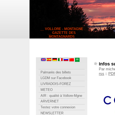
__ VOLLORE - MONTAGNE
__ GAZETTE DES
MONTAGNARDS
Infos s
Par miche
Palmarès des billets
rss
::
PD
LGDM sur Facebook
LIVRADOIS-FOREZ
METEO
AIR : qualité à Vollore-Mgne
ARVERNET
Testez votre connexion
NEWSLETTER