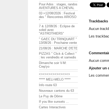
Pour Ados : stages, randos
AVENTURES A CHEVAL
02->12/08/2026 : Festival
des " Rencontres ARIOSO
"
Trackbacks
7 & 12/08/26 : Eclipse de
Aucun track
soleil avec
"ASTROTHIERS"
Les trackbac
" GAEC DU TRINQUART "
13/08/26 : Prochaine vente
21/08/26 : MARCHE D'ETE
Commentai
PIZZAS " Click & Collect "
: les vendredis et samedis
Aucun comme
Dimanche soir V-M:
Crep'yo
Ajouter un
<><><><><><><><>
Les commenta
***** MELI-MELO *****
Info route 63
Nouveaux cantons du 63
Le Puy de Dôme
If you like sunsets ...
Cartes Interactives