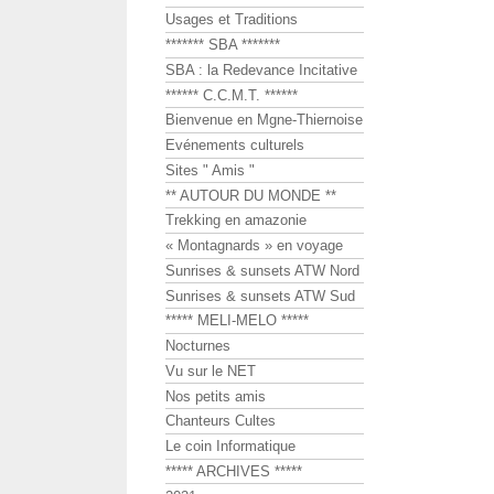
Usages et Traditions
******* SBA *******
SBA : la Redevance Incitative
****** C.C.M.T. ******
Bienvenue en Mgne-Thiernoise
Evénements culturels
Sites " Amis "
** AUTOUR DU MONDE **
Trekking en amazonie
« Montagnards » en voyage
Sunrises & sunsets ATW Nord
Sunrises & sunsets ATW Sud
***** MELI-MELO *****
Nocturnes
Vu sur le NET
Nos petits amis
Chanteurs Cultes
Le coin Informatique
***** ARCHIVES *****