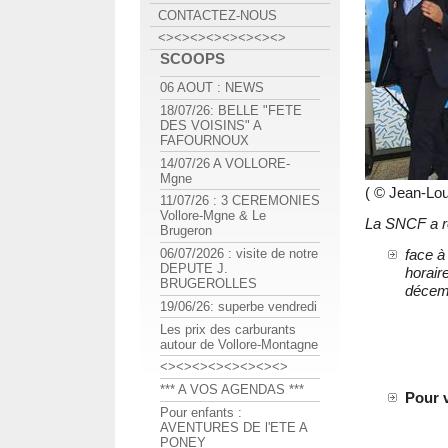
CONTACTEZ-NOUS
<><><><><><><><>
SCOOPS
06 AOUT : NEWS
18/07/26: BELLE "FETE
DES VOISINS" A
FAFOURNOUX
14/07/26 A VOLLORE-
Mgne
( © Jean-Lo
11/07/26 : 3 CEREMONIES
Vollore-Mgne & Le
La SNCF a r
Brugeron
face à
06/07/2026 : visite de notre
DEPUTE J.
horair
BRUGEROLLES
décemb
19/06/26: superbe vendredi
Les prix des carburants
autour de Vollore-Montagne
<><><><><><><><>
*** A VOS AGENDAS ***
Pour 
Pour enfants :
AVENTURES DE l'ETE A
PONEY