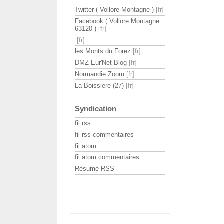
Twitter ( Vollore Montagne )
Facebook ( Vollore Montagne
63120 )
les Monts du Forez
DMZ Eur'Net Blog
Normandie Zoom
La Boissiere (27)
Syndication
fil rss
fil rss commentaires
fil atom
fil atom commentaires
Résumé RSS