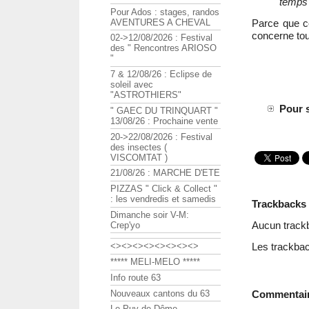
temps 
Pour Ados : stages, randos
Parce que ce
AVENTURES A CHEVAL
concerne tou
02->12/08/2026 : Festival
des " Rencontres ARIOSO
"
7 & 12/08/26 : Eclipse de
soleil avec
"ASTROTHIERS"
Pour s
" GAEC DU TRINQUART "
13/08/26 : Prochaine vente
20->22/08/2026 : Festival
des insectes (
VISCOMTAT )
21/08/26 : MARCHE D'ETE
PIZZAS " Click & Collect "
: les vendredis et samedis
Trackbacks
Dimanche soir V-M:
Aucun track
Crep'yo
Les trackbac
<><><><><><><><>
***** MELI-MELO *****
Info route 63
Nouveaux cantons du 63
Commentai
Le Puy de Dôme