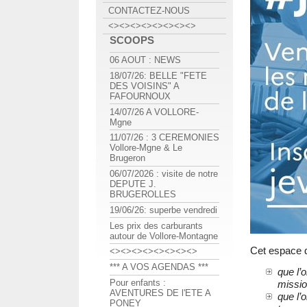
CONTACTEZ-NOUS
<><><><><><><><>
SCOOPS
06 AOUT : NEWS
18/07/26: BELLE "FETE
DES VOISINS" A
FAFOURNOUX
14/07/26 A VOLLORE-
Mgne
11/07/26 : 3 CEREMONIES
Vollore-Mgne & Le
Brugeron
06/07/2026 : visite de notre
DEPUTE J.
BRUGEROLLES
19/06/26: superbe vendredi
Les prix des carburants
autour de Vollore-Montagne
Cet espace d
<><><><><><><><>
*** A VOS AGENDAS ***
que l’
Pour enfants :
missio
AVENTURES DE l'ETE A
que l’
PONEY