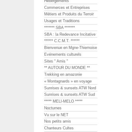
Hébergements
Commerces et Entreprises
Métiers et Produits du Terroir
Usages et Traditions
******* SBA *******
SBA : la Redevance Incitative
****** C.C.M.T. ******
Bienvenue en Mgne-Thiernoise
Evénements culturels
Sites " Amis "
** AUTOUR DU MONDE **
Trekking en amazonie
« Montagnards » en voyage
Sunrises & sunsets ATW Nord
Sunrises & sunsets ATW Sud
***** MELI-MELO *****
Nocturnes
Vu sur le NET
Nos petits amis
Chanteurs Cultes