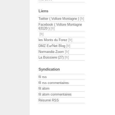
Liens
Twitter ( Vollore Montagne )
Facebook ( Vollore Montagne
63120 )
les Monts du Forez
DMZ Eur'Net Blog
Normandie Zoom
La Boissiere (27)
Syndication
fil rss
fil rss commentaires
fil atom
fil atom commentaires
Résumé RSS