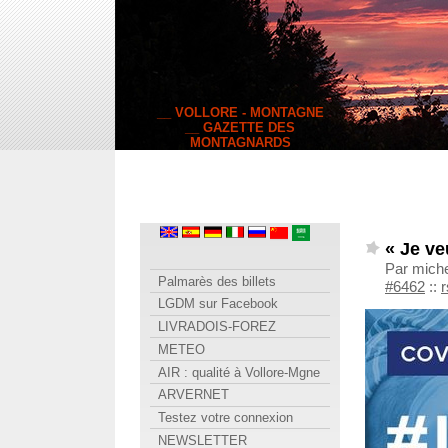
__ VOLLORE - MONTAGNE
__ GAZETTE DES
MONTAGNARDS
« Je ve
Par miche
Palmarès des billets
#6462
::
r
LGDM sur Facebook
LIVRADOIS-FOREZ
METEO
AIR : qualité à Vollore-Mgne
ARVERNET
Testez votre connexion
NEWSLETTER