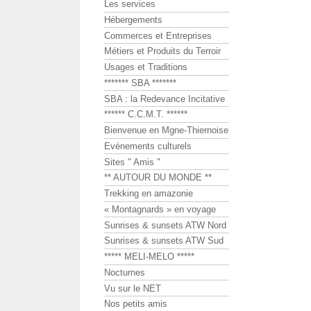
Les services
Hébergements
Commerces et Entreprises
Métiers et Produits du Terroir
Usages et Traditions
******* SBA *******
SBA : la Redevance Incitative
****** C.C.M.T. ******
Bienvenue en Mgne-Thiernoise
Evénements culturels
Sites " Amis "
** AUTOUR DU MONDE **
Trekking en amazonie
« Montagnards » en voyage
Sunrises & sunsets ATW Nord
Sunrises & sunsets ATW Sud
***** MELI-MELO *****
Nocturnes
Vu sur le NET
Nos petits amis