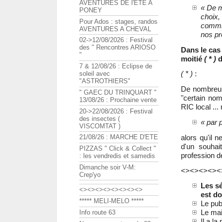
AVENTURES DE l'ETE A
« De m
PONEY
choix,
Pour Ados : stages, randos
commis
AVENTURES A CHEVAL
nos pr
02->12/08/2026 : Festival
des " Rencontres ARIOSO
Dans le cas 
"
moitié
( * )
d
7 & 12/08/26 : Eclipse de
( * )
:
soleil avec
"ASTROTHIERS"
De nombreus
" GAEC DU TRINQUART "
"certain nomb
13/08/26 : Prochaine vente
RIC local ...
20->22/08/2026 : Festival
des insectes (
« par 
VISCOMTAT )
alors qu'il 
21/08/26 : MARCHE D'ETE
d'un souhai
PIZZAS " Click & Collect "
profession de
: les vendredis et samedis
Dimanche soir V-M:
<><><><><
Crep'yo
Les sé
<><><><><><><><>
est do
***** MELI-MELO *****
Le pub
Le mai
Info route 63
Il a la