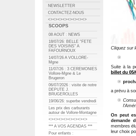
NEWSLETTER
CONTACTEZ-NOUS
<><><><><><><><>
SCOOPS
08 AOUT : NEWS
18/07/26: BELLE "FETE
DES VOISINS" A
Cliquez sur 
FAFOURNOUX
14/07/26 A VOLLORE-
Mgne
Suite à la p
11/07/26 : 3 CEREMONIES
billet du 05
Vollore-Mgne & Le
Brugeron
procha
06/07/2026 : visite de notre
DEPUTE J.
a prévu à son
BRUGEROLLES
Consul
19/06/26: superbe vendredi
l’Amé
Les prix des carburants
autour de Vollore-Montagne
On peut es
<><><><><><><><>
demande de
membres élus
*** A VOS AGENDAS ***
leur choix po
Pour enfants :