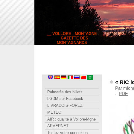
__ VOLLORE - MONTAGNE
__ GAZETTE DES
MONTAGNARDS
« RIC l
Par miche
Palmarès des billets
::
PDF
LGDM sur Facebook
LIVRADOIS-FOREZ
METEO
AIR : qualité à Vollore-Mgne
ARVERNET
Testez votre connexion