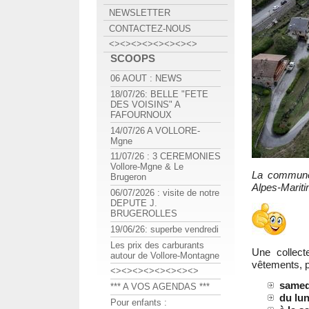
NEWSLETTER
CONTACTEZ-NOUS
<><><><><><><><>
SCOOPS
06 AOUT : NEWS
18/07/26: BELLE "FETE
DES VOISINS" A
FAFOURNOUX
14/07/26 A VOLLORE-
Mgne
11/07/26 : 3 CEREMONIES
Vollore-Mgne & Le
La commune 
Brugeron
Alpes-Marit
06/07/2026 : visite de notre
DEPUTE J.
BRUGEROLLES
19/06/26: superbe vendredi
Les prix des carburants
Une collect
autour de Vollore-Montagne
vêtements, p
<><><><><><><><>
samedi
*** A VOS AGENDAS ***
du lun
Pour enfants :