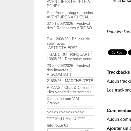
à la s
AVENTURES DE l'ETE A
PONEY
Pour Ados : stages, randos
AVENTURES A CHEVAL
02->12/08/2026 : Festival
des " Rencontres ARIOSO
Pour lire l'
"
7 & 12/08/26 : Eclipse de
soleil avec
"ASTROTHIERS"
" GAEC DU TRINQUART "
13/08/26 : Prochaine vente
20->22/08/2026 : Festival
des insectes (
Trackbacks
VISCOMTAT )
Aucun track
21/08/26 : MARCHE D'ETE
PIZZAS " Click & Collect "
Les trackbac
: les vendredis et samedis
Dimanche soir V-M:
Crep'yo
Commentai
<><><><><><><><>
***** MELI-MELO *****
Aucun comme
Info route 63
Ajouter un