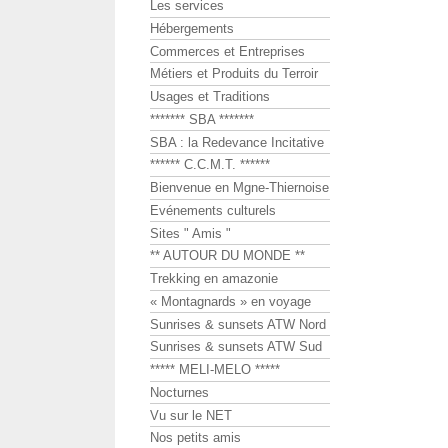
Les services
Hébergements
Commerces et Entreprises
Métiers et Produits du Terroir
Usages et Traditions
******* SBA *******
SBA : la Redevance Incitative
****** C.C.M.T. ******
Bienvenue en Mgne-Thiernoise
Evénements culturels
Sites " Amis "
** AUTOUR DU MONDE **
Trekking en amazonie
« Montagnards » en voyage
Sunrises & sunsets ATW Nord
Sunrises & sunsets ATW Sud
***** MELI-MELO *****
Nocturnes
Vu sur le NET
Nos petits amis