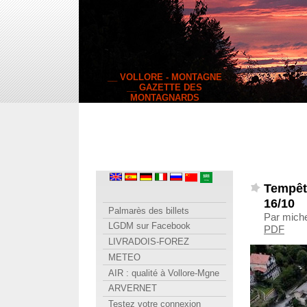
__ VOLLORE - MONTAGNE
__ GAZETTE DES
MONTAGNARDS
Tempête
16/10
Palmarès des billets
Par miche
LGDM sur Facebook
PDF
LIVRADOIS-FOREZ
METEO
AIR : qualité à Vollore-Mgne
ARVERNET
Testez votre connexion