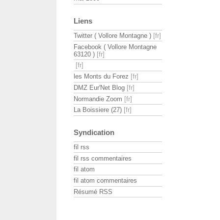
Liens
Twitter ( Vollore Montagne )
Facebook ( Vollore Montagne
63120 )
les Monts du Forez
DMZ Eur'Net Blog
Normandie Zoom
La Boissiere (27)
Syndication
fil rss
fil rss commentaires
fil atom
fil atom commentaires
Résumé RSS