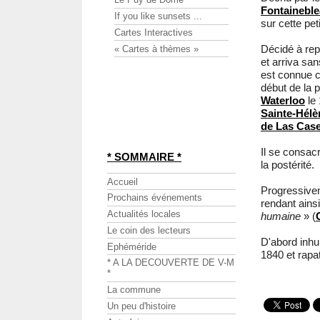
Fontainebl
If you like sunsets ...
sur cette peti
Cartes Interactives
Décidé à rep
« Cartes à thèmes »
et arriva sa
est connue
début de la 
Waterloo
le 
Sainte-Hélè
de Las Cas
Il se consac
* SOMMAIRE *
la postérité.
Accueil
Progressive
Prochains événements
rendant ains
Actualités locales
humaine
» (
Le coin des lecteurs
D'abord inhu
Ephéméride
1840 et rapat
* A LA DECOUVERTE DE V-M
*
La commune
Un peu d'histoire