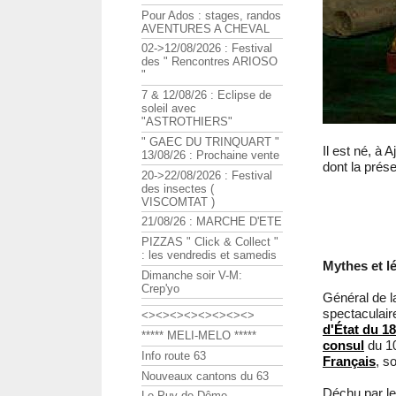
Pour Ados : stages, randos
AVENTURES A CHEVAL
02->12/08/2026 : Festival
des " Rencontres ARIOSO
"
7 & 12/08/26 : Eclipse de
soleil avec
"ASTROTHIERS"
" GAEC DU TRINQUART "
Il est né, à 
13/08/26 : Prochaine vente
dont la prése
20->22/08/2026 : Festival
des insectes (
VISCOMTAT )
21/08/26 : MARCHE D'ETE
PIZZAS " Click & Collect "
: les vendredis et samedis
Mythes et l
Dimanche soir V-M:
Crep'yo
Général de l
spectaculai
<><><><><><><><>
d'État du 18
***** MELI-MELO *****
consul
du 10
Info route 63
Français
, s
Nouveaux cantons du 63
Déchu par le 
Le Puy de Dôme