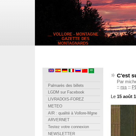
__ VOLLORE - MONTAGNE
__ GAZETTE DES
MONTAGNARDS
C'est s
Par miche
Palmarès des billets
::
rss
::
P
LGDM sur Facebook
Le
15 août 
LIVRADOIS-FOREZ
METEO
AIR : qualité à Vollore-Mgne
ARVERNET
Testez votre connexion
NEWSLETTER