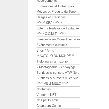
Hébergements
Commerces et Entreprises
Métiers et Produits du Terroir
Usages et Traditions
******* SBA *******
SBA : la Redevance Incitative
****** C.C.M.T. ******
Bienvenue en Mgne-Thiernoise
Evénements culturels
Sites " Amis "
** AUTOUR DU MONDE **
Trekking en amazonie
« Montagnards » en voyage
Sunrises & sunsets ATW Nord
Sunrises & sunsets ATW Sud
***** MELI-MELO *****
Nocturnes
Vu sur le NET
Nos petits amis
Chanteurs Cultes