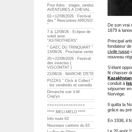
Pour Ados : stages, randos
AVENTURES A CHEVAL
02->12/08/2026 : Festival
des " Rencontres ARIOSO
De son vrai
"
1879 à Ianov
7 & 12/08/26 : Eclipse de
soleil avec
"ASTROTHIERS"
Principal ar
fondateur de 
" GAEC DU TRINQUART "
civile russe
d
13/08/26 : Prochaine vente
nouveau ré
20->22/08/2026 : Festival
des insectes (
S'étant opp
VISCOMTAT )
fit chasser d
21/08/26 : MARCHE D'ETE
Kazakhstan
PIZZAS " Click & Collect "
conduit à
Is
: les vendredis et samedis
séjourner en 
Dimanche soir V-M:
Norvège.
Crep'yo
Il quitta la 
<><><><><><><><>
grâce au pr
***** MELI-MELO *****
Info route 63
En 1938, il f
Nouveaux cantons du 63
Le 20 août 1
Le Puy de Dôme