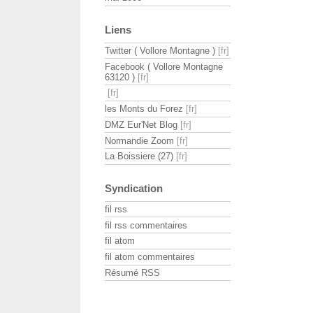
Liens
Twitter ( Vollore Montagne )
Facebook ( Vollore Montagne
63120 )
les Monts du Forez
DMZ Eur'Net Blog
Normandie Zoom
La Boissiere (27)
Syndication
fil rss
fil rss commentaires
fil atom
fil atom commentaires
Résumé RSS