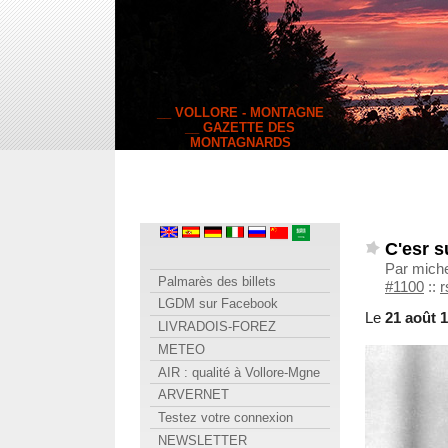
__ VOLLORE - MONTAGNE
__ GAZETTE DES
MONTAGNARDS
C'esr s
Par miche
Palmarès des billets
#1100
::
r
LGDM sur Facebook
Le
21 août 
LIVRADOIS-FOREZ
METEO
AIR : qualité à Vollore-Mgne
ARVERNET
Testez votre connexion
NEWSLETTER