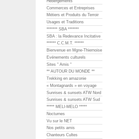
Hébergements
Commerces et Entreprises
Métiers et Produits du Terroir
Usages et Traditions
******* SBA *******
SBA : la Redevance Incitative
****** C.C.M.T. ******
Bienvenue en Mgne-Thiernoise
Evénements culturels
Sites " Amis "
** AUTOUR DU MONDE **
Trekking en amazonie
« Montagnards » en voyage
Sunrises & sunsets ATW Nord
Sunrises & sunsets ATW Sud
***** MELI-MELO *****
Nocturnes
Vu sur le NET
Nos petits amis
Chanteurs Cultes