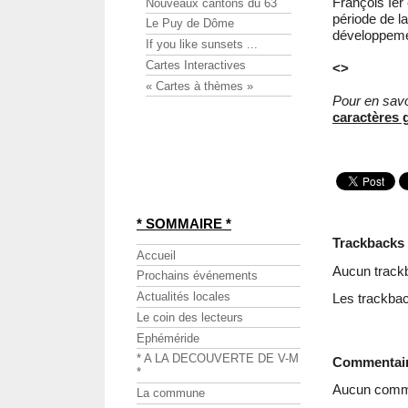
François Ie
Nouveaux cantons du 63
période de l
Le Puy de Dôme
développemen
If you like sunsets ...
Cartes Interactives
<>
« Cartes à thèmes »
Pour en savo
caractères 
* SOMMAIRE *
Trackbacks
Accueil
Aucun track
Prochains événements
Actualités locales
Les trackbac
Le coin des lecteurs
Ephéméride
* A LA DECOUVERTE DE V-M
Commentai
*
Aucun comme
La commune