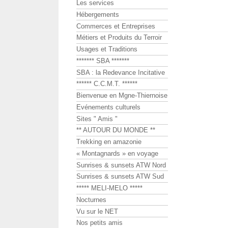
Les services
Hébergements
Commerces et Entreprises
Métiers et Produits du Terroir
Usages et Traditions
******* SBA *******
SBA : la Redevance Incitative
****** C.C.M.T. ******
Bienvenue en Mgne-Thiernoise
Evénements culturels
Sites " Amis "
** AUTOUR DU MONDE **
Trekking en amazonie
« Montagnards » en voyage
Sunrises & sunsets ATW Nord
Sunrises & sunsets ATW Sud
***** MELI-MELO *****
Nocturnes
Vu sur le NET
Nos petits amis