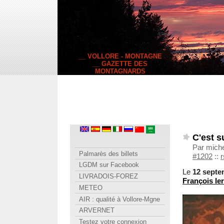
__ VOLLORE - MONTAGNE
__ GAZETTE DES
MONTAGNARDS
C'est s
Par miche
Palmarès des billets
#1202
::
r
LGDM sur Facebook
Le
12 septe
LIVRADOIS-FOREZ
François Ier
METEO
AIR : qualité à Vollore-Mgne
ARVERNET
Testez votre connexion