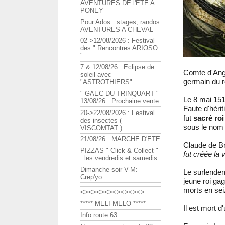
AVENTURES DE l'ETE A
PONEY
Pour Ados : stages, randos
AVENTURES A CHEVAL
02->12/08/2026 : Festival
des " Rencontres ARIOSO
"
7 & 12/08/26 : Eclipse de
Comte d'Ango
soleil avec
germain du 
"ASTROTHIERS"
" GAEC DU TRINQUART "
Le 8 mai 151
13/08/26 : Prochaine vente
Faute d'hérit
20->22/08/2026 : Festival
fut
sacré roi
des insectes (
sous le nom 
VISCOMTAT )
21/08/26 : MARCHE D'ETE
Claude de Br
PIZZAS " Click & Collect "
fut créée la 
: les vendredis et samedis
Dimanche soir V-M:
Le surlendem
Crep'yo
jeune roi ga
morts en se
<><><><><><><><>
***** MELI-MELO *****
Il est mort 
Info route 63