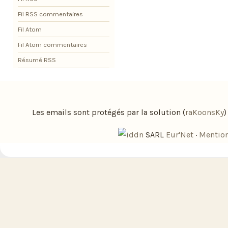
Fil RSS commentaires
Fil Atom
Fil Atom commentaires
Résumé RSS
Les emails sont protégés par la solution (
raKoonsKy
SARL
Eur'Net
·
Mention