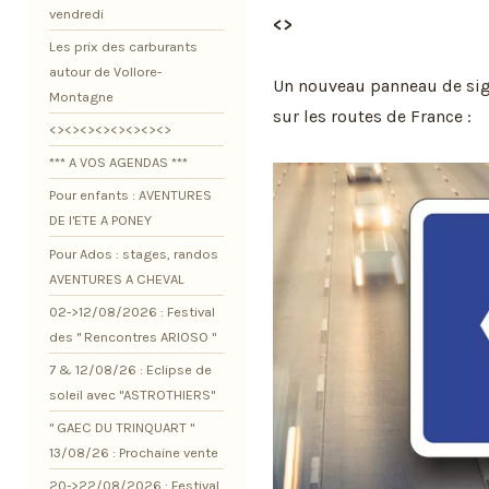
vendredi
<>
Les prix des carburants
autour de Vollore-
Un nouveau panneau de signa
Montagne
sur les routes de France :
<><><><><><><><>
*** A VOS AGENDAS ***
Pour enfants : AVENTURES
DE l'ETE A PONEY
Pour Ados : stages, randos
AVENTURES A CHEVAL
02->12/08/2026 : Festival
des " Rencontres ARIOSO "
7 & 12/08/26 : Eclipse de
soleil avec "ASTROTHIERS"
" GAEC DU TRINQUART "
13/08/26 : Prochaine vente
20->22/08/2026 : Festival