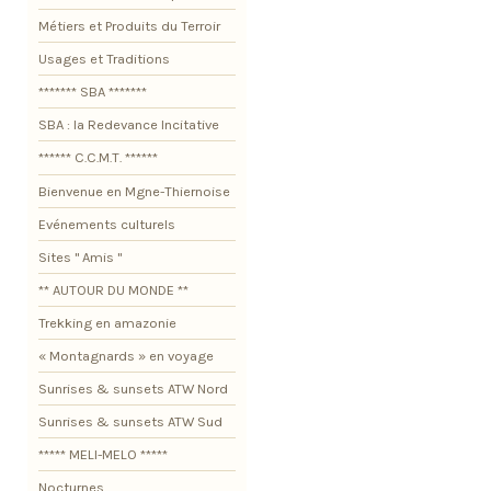
Métiers et Produits du Terroir
Usages et Traditions
******* SBA *******
SBA : la Redevance Incitative
****** C.C.M.T. ******
Bienvenue en Mgne-Thiernoise
Evénements culturels
Sites " Amis "
** AUTOUR DU MONDE **
Trekking en amazonie
« Montagnards » en voyage
Sunrises & sunsets ATW Nord
Sunrises & sunsets ATW Sud
***** MELI-MELO *****
Nocturnes