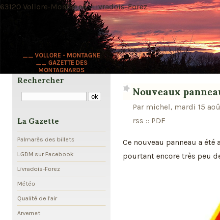
63120 Vollore-Montagne · Livradois-Forez
__ VOLLORE - MONTAGNE
__ GAZETTE DES
MONTAGNARDS
Rechercher
Nouveaux panneau
Par michel, mardi 15 ao
rss
::
PDF
La Gazette
Palmarès des billets
Ce nouveau panneau a été a
LGDM sur Facebook
pourtant encore très peu de 
Livradois-Forez
Météo
Qualité de l'air
Arvernet