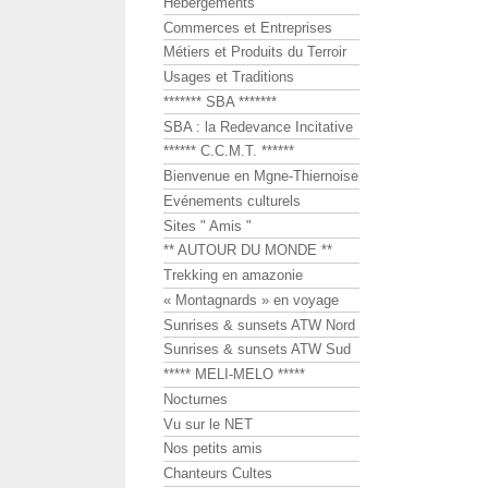
Hébergements
Commerces et Entreprises
Métiers et Produits du Terroir
Usages et Traditions
******* SBA *******
SBA : la Redevance Incitative
****** C.C.M.T. ******
Bienvenue en Mgne-Thiernoise
Evénements culturels
Sites " Amis "
** AUTOUR DU MONDE **
Trekking en amazonie
« Montagnards » en voyage
Sunrises & sunsets ATW Nord
Sunrises & sunsets ATW Sud
***** MELI-MELO *****
Nocturnes
Vu sur le NET
Nos petits amis
Chanteurs Cultes