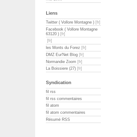
Liens
Twitter ( Vollore Montagne )
Facebook ( Vollore Montagne
63120 )
les Monts du Forez
DMZ Eur'Net Blog
Normandie Zoom
La Boissiere (27)
Syndication
fil rss
fil rss commentaires
fil atom
fil atom commentaires
Résumé RSS