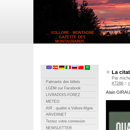
__ VOLLORE - MONTAGNE
__ GAZETTE DES
MONTAGNARDS
La cita
Par mich
Palmarès des billets
#7286
::
r
LGDM sur Facebook
Alain GIRAUD
LIVRADOIS-FOREZ
METEO
AIR : qualité à Vollore-Mgne
ARVERNET
Testez votre connexion
NEWSLETTER