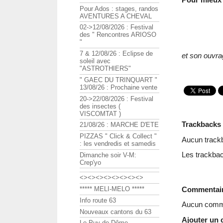
Pour Ados : stages, randos
AVENTURES A CHEVAL
02->12/08/2026 : Festival
des " Rencontres ARIOSO
"
7 & 12/08/26 : Eclipse de
et son ouvra
soleil avec
"ASTROTHIERS"
" GAEC DU TRINQUART "
13/08/26 : Prochaine vente
20->22/08/2026 : Festival
des insectes (
VISCOMTAT )
Trackbacks
21/08/26 : MARCHE D'ETE
PIZZAS " Click & Collect "
Aucun track
: les vendredis et samedis
Les trackbac
Dimanche soir V-M:
Crep'yo
<><><><><><><><>
Commentai
***** MELI-MELO *****
Info route 63
Aucun comme
Nouveaux cantons du 63
Ajouter un
Le Puy de Dôme