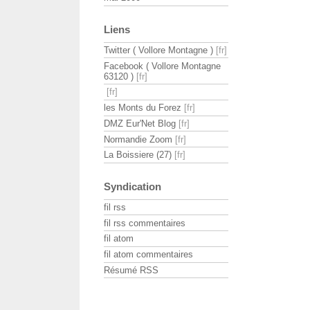
Liens
Twitter ( Vollore Montagne )
Facebook ( Vollore Montagne
63120 )
les Monts du Forez
DMZ Eur'Net Blog
Normandie Zoom
La Boissiere (27)
Syndication
fil rss
fil rss commentaires
fil atom
fil atom commentaires
Résumé RSS