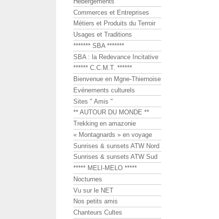
Hébergements
Commerces et Entreprises
Métiers et Produits du Terroir
Usages et Traditions
******* SBA *******
SBA : la Redevance Incitative
****** C.C.M.T. ******
Bienvenue en Mgne-Thiernoise
Evénements culturels
Sites " Amis "
** AUTOUR DU MONDE **
Trekking en amazonie
« Montagnards » en voyage
Sunrises & sunsets ATW Nord
Sunrises & sunsets ATW Sud
***** MELI-MELO *****
Nocturnes
Vu sur le NET
Nos petits amis
Chanteurs Cultes