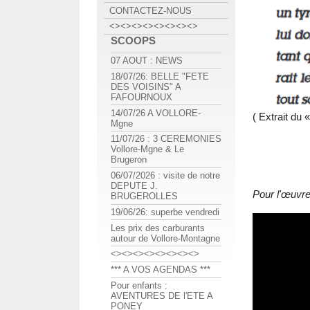
CONTACTEZ-NOUS
<><><><><><><><>
SCOOPS
07 AOUT : NEWS
18/07/26: BELLE "FETE
DES VOISINS" A
FAFOURNOUX
14/07/26 A VOLLORE-
( Extrait du 
Mgne
11/07/26 : 3 CEREMONIES
Vollore-Mgne & Le
Brugeron
06/07/2026 : visite de notre
DEPUTE J.
Pour l'œuvre
BRUGEROLLES
19/06/26: superbe vendredi
Les prix des carburants
autour de Vollore-Montagne
<><><><><><><><>
*** A VOS AGENDAS ***
Pour enfants :
AVENTURES DE l'ETE A
PONEY