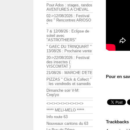
Pour Ados : stages, randos
AVENTURES A CHEVAL
02->12/08/2026 : Festival
des " Rencontres ARIOSO
"
7 & 12/08/26 : Eclipse de
soleil avec
"ASTROTHIERS"
" GAEC DU TRINQUART "
13/08/26 : Prochaine vente
20->22/08/2026 : Festival
des insectes (
VISCOMTAT )
21/08/26 : MARCHE D'ETE
Pour en sav
PIZZAS " Click & Collect "
: les vendredis et samedis
Dimanche soir V-M:
Crep'yo
<><><><><><><><>
***** MELI-MELO *****
Info route 63
Trackbacks
Nouveaux cantons du 63
Le Puy de Dôme