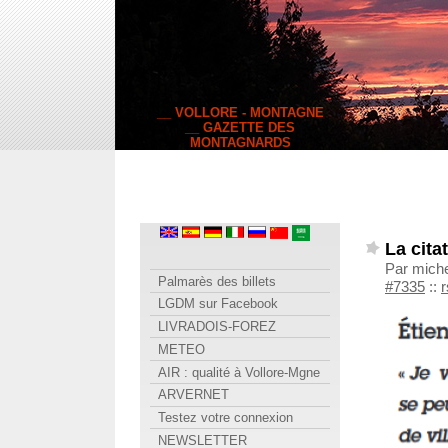
__ VOLLORE - MONTAGNE
__ GAZETTE DES
MONTAGNARDS
La cita
Par miche
Palmarès des billets
#7335
::
r
LGDM sur Facebook
LIVRADOIS-FOREZ
METEO
AIR : qualité à Vollore-Mgne
ARVERNET
Testez votre connexion
NEWSLETTER